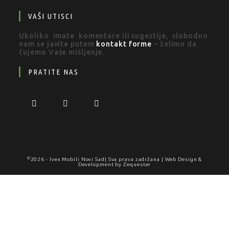
VAŠI UTISCI
Ukoliko imate komentare ili sugestije, slobodno
nam se javite putem
kontakt forme
– želimo da
čujemo Vaše mišljenje.
PRATITE NAS
©
2026 -
Ivex Mobili Novi Sad
| Sva prava zadržana | Web Design &
Development by
Zequester