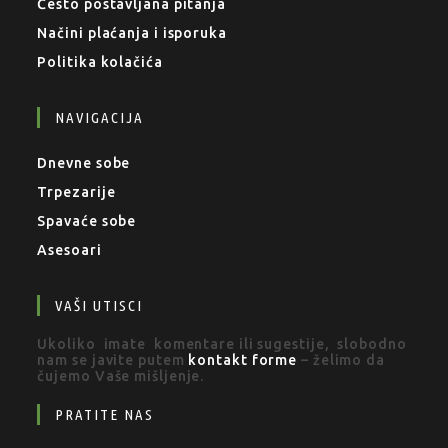
Često postavljana pitanja
Načini plaćanja i isporuka
Politika kolačića
NAVIGACIJA
Dnevne sobe
Trpezarije
Spavaće sobe
Asesoari
VAŠI UTISCI
Ukoliko imate komentare ili sugestije, slobodno
nam se javite putem
kontakt forme
– želimo da
čujemo Vaše mišljenje.
PRATITE NAS