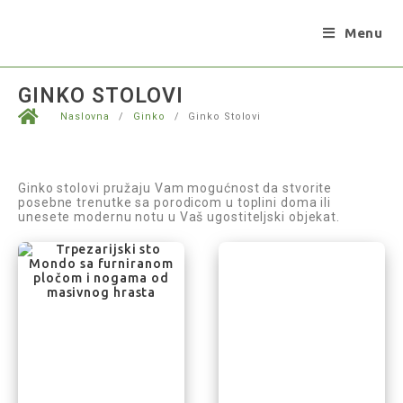
Menu
GINKO STOLOVI
Naslovna
/
Ginko
/
Ginko Stolovi
Ginko stolovi pružaju Vam mogućnost da stvorite
posebne trenutke sa porodicom u toplini doma ili
unesete modernu notu u Vaš ugostiteljski objekat.