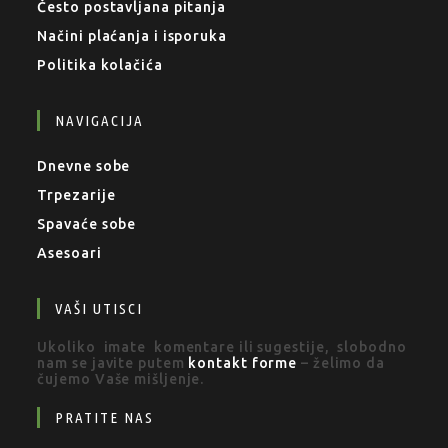
Često postavljana pitanja
Načini plaćanja i isporuka
Politika kolačića
NAVIGACIJA
Dnevne sobe
Trpezarije
Spavaće sobe
Asesoari
VAŠI UTISCI
Ukoliko imate komentare ili sugestije, slobodno
nam se javite putem
kontakt forme
– želimo da
čujemo Vaše mišljenje.
PRATITE NAS