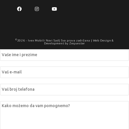
©
2026 -
Ivex Mobili Novi Sad
| Sva prava zadržana | Web Design &
Development by
Zequester