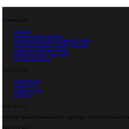
KOMPANIJA
O nama
Kodeks poslovne etike
Opšti uslovi prodaje i isporuke robe
Uslovi korišćenja i detalji kupovine
Često postavljana pitanja
Načini plaćanja i isporuka
Politika kolačića
NAVIGACIJA
Dnevne sobe
Trpezarije
Spavaće sobe
Asesoari
VAŠI UTISCI
Ukoliko imate komentare ili sugestije, slobodno nam se j
PRATITE NAS