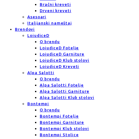
Bračni kreveti
Drveni kreveti
Asesoari
Italijanski nameštaj
Brendovi
LoiudiceD
O brendu
LoiudiceD Fotelje
LoiudiceD Garniture
LoiudiceD Klub stolovi
LoiudiceD Kreveti
Alpa Salotti
O brendu
Alpa Salotti Fotelje
Alpa Salotti Garniture
Alpa Salotti Klub stolovi
Bontempi
O brendu
Bontempi Fotelje
Bontempi Garniture
Bontempi Klub stolovi
Bontempi Stolice