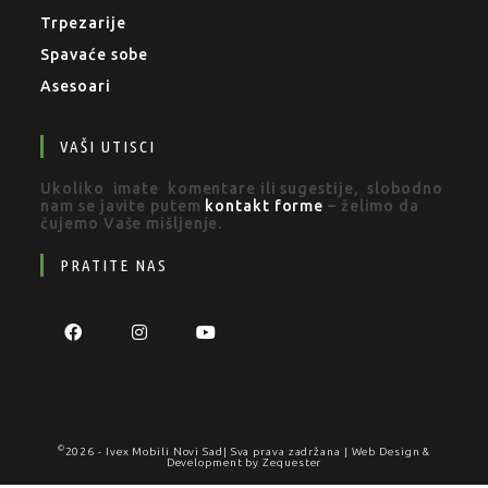
Trpezarije
Spavaće sobe
Asesoari
VAŠI UTISCI
Ukoliko imate komentare ili sugestije, slobodno
nam se javite putem
kontakt forme
– želimo da
čujemo Vaše mišljenje.
PRATITE NAS
©
2026 -
Ivex Mobili Novi Sad
| Sva prava zadržana | Web Design &
Development by
Zequester