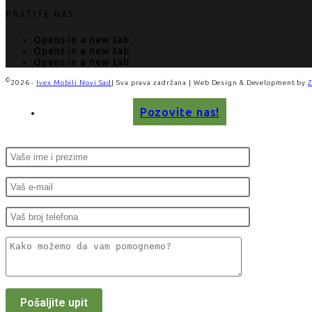
PRATITE NAS
Opens in a new tab
Opens in a new tab
Opens in a new tab
©
2026 -
Ivex Mobili Novi Sad
| Sva prava zadržana | Web Design & Development by
Pozovite nas!