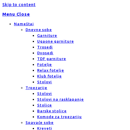
Skip to content
Menu
Close
Nameštaj
Dnevne sobe
Garniture
Ugaone garniture
Trosedi
Dvosedi
TDF garniture
Fotelje
Relax fotelje
Klub fotelje
Stolovi
Trpezarije
Stolovi
Stolovi na rasklapanje
Stolice
Barske stolice
Komode za trpezariju
Spavaće sobe
Kreveti