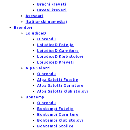
Bračni kreveti
Drveni kreveti
Asesoari
Italijanski nameštaj
Brendovi
LoiudiceD
O brendu
LoiudiceD Fotelje
LoiudiceD Garniture
LoiudiceD Klub stolovi
LoiudiceD Kreveti
Alpa Salotti
O brendu
Alpa Salotti Fotelje
Alpa Salotti Garniture
Alpa Salotti Klub stolovi
Bontempi
O brendu
Bontempi Fotelje
Bontempi Garniture
Bontempi Klub stolovi
Bontempi Stolice