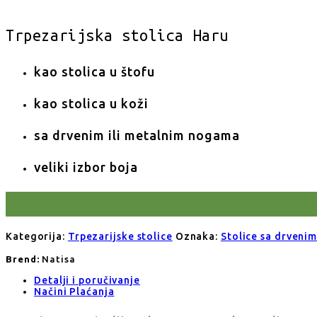
Trpezarijska stolica Haru
kao stolica u štofu
kao stolica u koži
sa drvenim ili metalnim nogama
veliki izbor boja
Kategorija:
Trpezarijske stolice
Oznaka:
Stolice sa drveni
Brend:
Natisa
Detalji i poručivanje
Načini Plaćanja