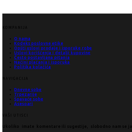
KOMPANIJA
O nama
Kodeks poslovne etike
Opšti uslovi prodaje i isporuke robe
Uslovi korišćenja i detalji kupovine
Često postavljana pitanja
Načini plaćanja i isporuka
Politika kolačića
NAVIGACIJA
Dnevne sobe
Trpezarije
Spavaće sobe
Asesoari
VAŠI UTISCI
Ukoliko imate komentare ili sugestije, slobodno nam se j