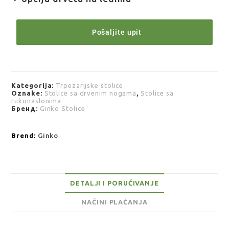
Pošaljite upit
Kategorija:
Trpezarijske stolice
Oznake:
Stolice sa drvenim nogama
,
Stolice sa
rukonaslonima
Бренд:
Ginko Stolice
Brend:
Ginko
DETALJI I PORUČIVANJE
NAČINI PLAĆANJA