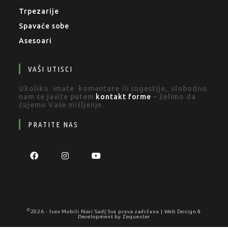
Trpezarije
Spavaće sobe
Asesoari
VAŠI UTISCI
Ukoliko imate komentare ili sugestije, slobodno
nam se javite putem
kontakt forme
– želimo da
čujemo Vaše mišljenje.
PRATITE NAS
©
2026 -
Ivex Mobili Novi Sad
| Sva prava zadržana | Web Design &
Development by
Zequester