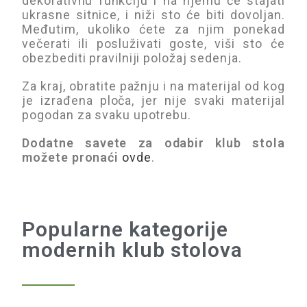
dekorativnu funkciju i na njemu će stajati
ukrasne sitnice, i niži sto će biti dovoljan.
Međutim, ukoliko ćete za njim ponekad
večerati ili posluživati goste, viši sto će
obezbediti pravilniji položaj sedenja.
Za kraj, obratite pažnju i na materijal od kog
je izrađena ploča, jer nije svaki materijal
pogodan za svaku upotrebu.
Dodatne savete za odabir klub stola
možete pronaći
ovde
.
Popularne kategorije
modernih klub stolova