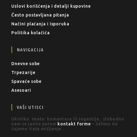
Uslovi korišćenja i detalji kupovine
Često postavljana pitanja
Načini plaćanja i isporuka
Politika kolačića
NAVIGACIJA
Dnevne sobe
Trpezarije
Spavaće sobe
Asesoari
VAŠI UTISCI
Ukoliko imate komentare ili sugestije, slobodno
nam se javite putem
kontakt forme
– želimo da
čujemo Vaše mišljenje.