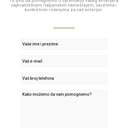
Tu smo da pomognemo u opremanju vašeg enterijera
najkvalitetnijim italijanskim nameštajem, savetima i
konkretnim rešenjima za vaš enterijer.