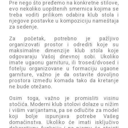
Pre nego što pređemo na konkretne stilove,
evo nekoliko uopštenih smernica kojima se
treba voditi prilikom odabira klub stola i
njegove postavke u kompoziciju nameštaja
za sedenje.
Za početak, potrebno je pažljivo
organizovati prostor i odrediti koje su
maksimalne dimenzije klub stola koje
odgovaraju Vašoj dnevnoj sobi. Ukoliko
imate ugaonu garnituru, ili trosed/dvosed i
fotelju organizovane u formaciju ugaone
garniture, važno je da ostavite dovoljno
prostora između komada tako da kretanje
ne bude otežano.
Osim toga, važno je promisliti visinu
stočića. Moderni klub stolovi dolaze u nižim
i višim varijantama, pa se odlučite za model
koji bolje ispunjava potrebe Vašeg
domaćinstva. Ukoliko će imati isključivo