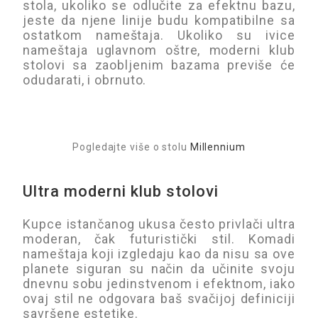
stola, ukoliko se odlučite za efektnu bazu,
jeste da njene linije budu kompatibilne sa
ostatkom nameštaja. Ukoliko su ivice
nameštaja uglavnom oštre, moderni klub
stolovi sa zaobljenim bazama previše će
odudarati, i obrnuto.
Pogledajte više o stolu
Millennium
Ultra moderni klub stolovi
Kupce istančanog ukusa često privlači ultra
moderan, čak futuristički stil. Komadi
nameštaja koji izgledaju kao da nisu sa ove
planete siguran su način da učinite svoju
dnevnu sobu jedinstvenom i efektnom, iako
ovaj stil ne odgovara baš svačijoj definiciji
savršene estetike.