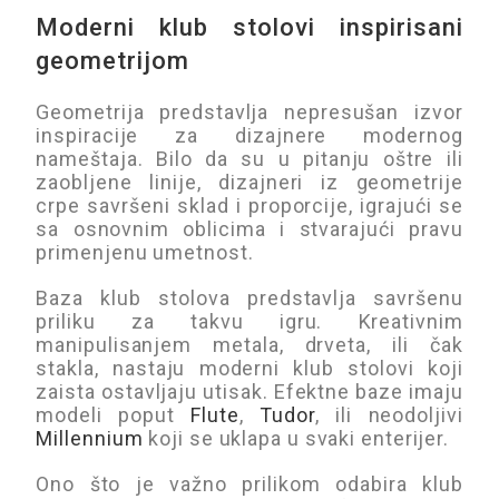
Moderni klub stolovi inspirisani
geometrijom
Geometrija predstavlja nepresušan izvor
inspiracije za dizajnere modernog
nameštaja. Bilo da su u pitanju oštre ili
zaobljene linije, dizajneri iz geometrije
crpe savršeni sklad i proporcije, igrajući se
sa osnovnim oblicima i stvarajući pravu
primenjenu umetnost.
Baza klub stolova predstavlja savršenu
priliku za takvu igru. Kreativnim
manipulisanjem metala, drveta, ili čak
stakla, nastaju moderni klub stolovi koji
zaista ostavljaju utisak. Efektne baze imaju
modeli poput
Flute
,
Tudor
, ili neodoljivi
Millennium
koji se uklapa u svaki enterijer.
Ono što je važno prilikom odabira klub