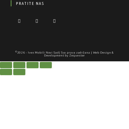
PRATITE NAS
©
2026 -
Ivex Mobili Novi Sad
| Sva prava zadržana | Web Design &
Development by
Zequester