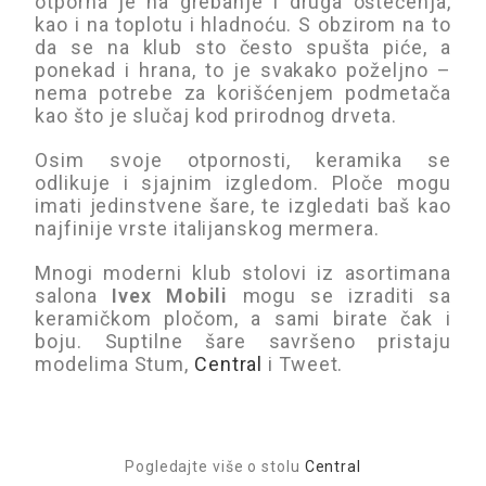
otporna je na grebanje i druga oštećenja,
kao i na toplotu i hladnoću. S obzirom na to
da se na klub sto često spušta piće, a
ponekad i hrana, to je svakako poželjno –
nema potrebe za korišćenjem podmetača
kao što je slučaj kod prirodnog drveta.
Osim svoje otpornosti, keramika se
odlikuje i sjajnim izgledom. Ploče mogu
imati jedinstvene šare, te izgledati baš kao
najfinije vrste italijanskog mermera.
Mnogi moderni klub stolovi iz asortimana
salona
Ivex Mobili
mogu se izraditi sa
keramičkom pločom, a sami birate čak i
boju. Suptilne šare savršeno pristaju
modelima Stum,
Central
i Tweet.
Pogledajte više o stolu
Central