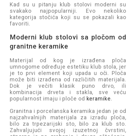
Kad su u pitanju klub stolovi moderni su
svakako najpopularniji. Evo nekoliko
kategorija stočića koji su se pokazali kao
favoriti.
Moderni klub stolovi sa pločom od
granitne keramike
Materijal od kog je izrađena ploča
umnogome određuje estetiku klub stola, jer
je to prvi element koji upada u oči. Ploča
može biti izrađena od različitih materijala.
Dok je večiti klasik puno drvo, ili
kombinacija drveta i stakla, sve veću
popularnost imaju i ploče od
keramike
.
Granitna i porcelanska keramika jedan je od
najzahvalnijih materijala za izradu ploča,
bilo za trpezarijski sto, bilo za klub sto.
Zahvaljujući svojoj izuzetnoj čvrstini,