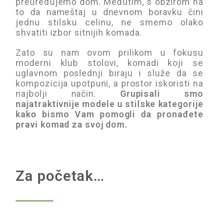
preuređujemo dom. Međutim, s obzirom na
to da nameštaj u dnevnom boravku čini
jednu stilsku celinu, ne smemo olako
shvatiti izbor sitnijih komada.
Zato su nam ovom prilikom u fokusu
moderni klub stolovi, komadi koji se
uglavnom poslednji biraju i služe da se
kompozicija upotpuni, a prostor iskoristi na
najbolji način.
Grupisali smo
najatraktivnije modele u stilske kategorije
kako bismo Vam pomogli da pronađete
pravi komad za svoj dom.
Za početak…