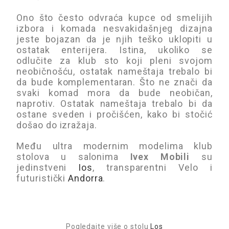
Ono što često odvraća kupce od smelijih
izbora i komada nesvakidašnjeg dizajna
jeste bojazan da je njih teško uklopiti u
ostatak enterijera. Istina, ukoliko se
odlučite za klub sto koji pleni svojom
neobičnošću, ostatak nameštaja trebalo bi
da bude komplementaran. Što ne znači da
svaki komad mora da bude neobičan,
naprotiv. Ostatak nameštaja trebalo bi da
ostane sveden i pročišćen, kako bi stočić
došao do izražaja.
Među ultra modernim modelima klub
stolova u salonima
Ivex Mobili
su
jedinstveni
Ios
, transparentni Velo i
futuristički
Andorra
.
Pogledajte više o stolu
Los