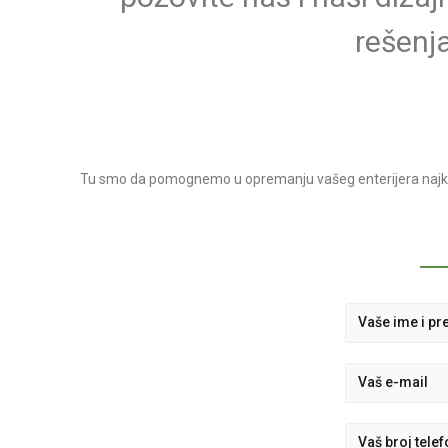
rešenja
Tu smo da pomognemo u opremanju vašeg enterijera najkva