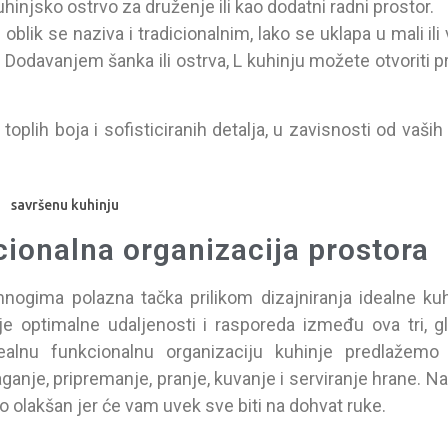
hinjsko ostrvo za druženje ili kao dodatni radni prostor.
blik se naziva i tradicionalnim, lako se uklapa u mali ili v
a. Dodavanjem šanka ili ostrva, L kuhinju možete otvoriti 
 toplih boja i sofisticiranih detalja, u zavisnosti od vaših
kcionalna organizacija prostora
nogima polazna tačka prilikom dizajniranja idealne kuh
e optimalne udaljenosti i rasporeda između ova tri, g
dealnu funkcionalnu organizaciju kuhinje predlažem
anje, pripremanje, pranje, kuvanje i serviranje hrane. Na
no olakšan jer će vam uvek sve biti na dohvat ruke.