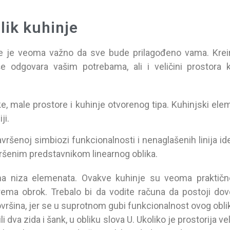
lik kuhinje
 te je veoma važno da sve bude prilagođeno vama. Krei
še odgovara vašim potrebama, ali i veličini prostora 
ke, male prostore i kuhinje otvorenog tipa. Kuhinjski elem
ji.
avršenoj simbiozi funkcionalnosti i nenaglašenih linija id
avršenim predstavnikom linearnog oblika.
lelna niza elemenata. Ovakve kuhinje su veoma praktičn
ema obrok. Trebalo bi da vodite računa da postoji dov
vršina, jer se u suprotnom gubi funkcionalnost ovog obli
i dva zida i šank, u obliku slova U. Ukoliko je prostorija ve