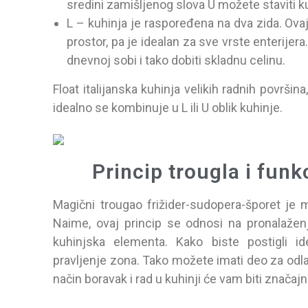
sredini zamišljenog slova U možete staviti ku
L – kuhinja je raspoređena na dva zida. Ovaj o
prostor, pa je idealan za sve vrste enterijer
dnevnoj sobi i tako dobiti skladnu celinu.
Float italijanska kuhinja velikih radnih površina,
idealno se kombinuje u L ili U oblik kuhinje.
Princip trougla i fun
Magični trougao frižider-sudopera-šporet je m
Naime, ovaj princip se odnosi na pronalaženj
kuhinjska elementa. Kako biste postigli i
pravljenje zona. Tako možete imati deo za odlag
način boravak i rad u kuhinji će vam biti značaj