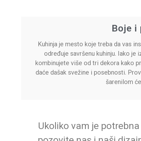
Boje i 
Kuhinja je mesto koje treba da vas in
određuje savršenu kuhinju. Iako je 
kombinujete više od tri dekora kako pr
daće dašak svežine i posebnosti. Prov
šarenilom će
Ukoliko vam je potrebna
pozovite nas i naši dizaj