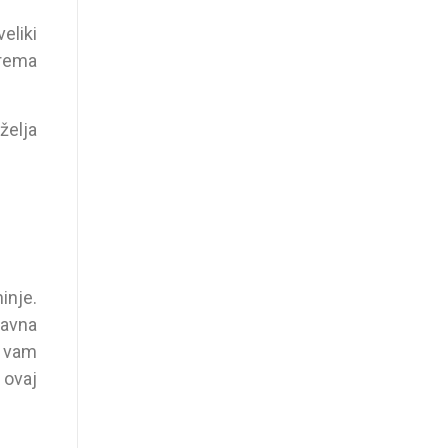
eliki
prema
 želja
inje.
lavna
o vam
 ovaj