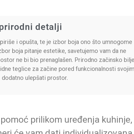
prirodni detalji
spiriše i opušta, te je izbor boja ono što umnogome
izbor boja pitanje estetike, savetujemo vam da ne
ostor ne bi bio prenaglašen. Prirodno začinsko bilj
idne teglice za začine pored funkcionalnosti svoji
 dodatno ulepšati prostor.
 pomoć prilikom uređenja kuhinje,
neri će vam dati individualizovana