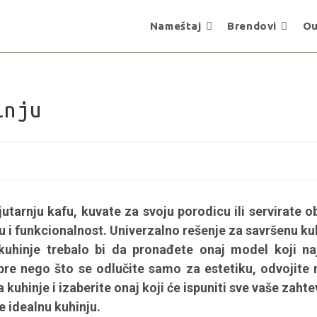
Nameštaj
Brendovi
Ou
inju
utarnju kafu, kuvate za svoju porodicu ili servirate o
 i funkcionalnost. Univerzalno rešenje za savršenu ku
kuhinje trebalo bi da pronađete onaj model koji na
re nego što se odlučite samo za estetiku, odvojite
 kuhinje i izaberite onaj koji će ispuniti sve vaše zahte
e idealnu kuhinju.