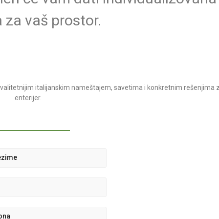
 za vaš prostor.
litetnijim italijanskim nameštajem, savetima i konkretnim rešenjima 
enterijer.