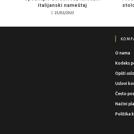
italijanski nameštaj
stol
23/02/2023
KOMP
O nama
Kodeks p
Opšti usl
Uslovi kor
Često pos
Načini pl
Politika 