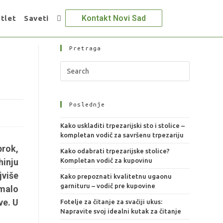
Kontakt Novi Sad
tlet
Saveti
Pretraga
Poslednje
Kako uskladiti trpezarijski sto i stolice –
kompletan vodič za savršenu trpezariju
brok,
Kako odabrati trpezarijske stolice?
hinju
Kompletan vodič za kupovinu
jviše
Kako prepoznati kvalitetnu ugaonu
garnituru – vodič pre kupovine
 malo
ve. U
Fotelje za čitanje za svačiji ukus:
Napravite svoj idealni kutak za čitanje