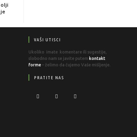
olji
nje
VAŠI UTISCI
Ukoliko imate komentare ili sugestije,
slobodno nam se javite putem
kontakt
forme
– želimo da čujemo Vaše mišljenje.
PRATITE NAS