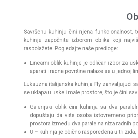
Ob
Savršenu kuhinju čini njena funkcionalnost,
kuhinje započnite izborom oblika koji najvi
raspolažete. Pogledajte naše predloge:
Linearni oblik kuhinje je odličan izbor za us
aparati i radne površine nalaze se u jednoj lini
Luksuzna italijanska kuhinja Fly zahvaljujući s
se uklapa u uske i male prostore, što je čini s
Galerijski oblik čini kuhinja sa dva para
dopuštaju da više osoba istovremeno pripr
prostora između dva paralelna niza radnih po
U – kuhinja je obično raspoređena u tri zida, il