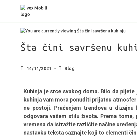
Šta čini savršenu kuh
14/11/2021
Blog
Kuhinja je srce svakog doma. Bilo da pijete j
kuhinja vam mora ponuditi prijatnu atmosferu
ne postoji. Praćenjem trendova u dizajnu 
odgovara vašem stilu života. Prema tome, p
vremena da istražite različite načine uređenja
nastavku teksta saznajte koji to elementi čin