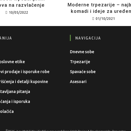
Moderne trpezarije – najb
ova na razvlačenje
komadi i ideje za uređe
10/05/2022
01/10/2021
ANIJA
NAVIGACIJA
Dnevne sobe
oslovne etike
Trpezarije
ovi prodaje i isporuke robe
Spavaće sobe
išćenja i detalji kupovine
Asesoari
tavljana pitanja
aćanja i isporuka
kolačića
©