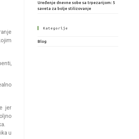
Uređenje dnevne sobe sa trpezarijom: 5
saveta za bolje stilizovanje
Kategorije
ranje
kojim
Blog
enti,
ealno
e jer
oljno
ka.
lika u