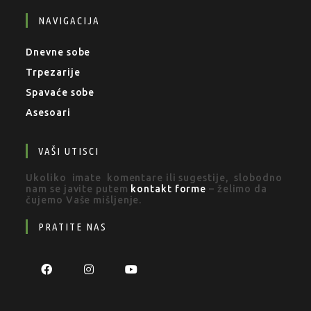
NAVIGACIJA
Dnevne sobe
Trpezarije
Spavaće sobe
Asesoari
VAŠI UTISCI
Ukoliko imate komentare ili sugestije, slobodno
nam se javite putem
kontakt forme
– želimo da
čujemo Vaše mišljenje.
PRATITE NAS