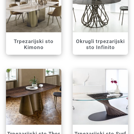
Trpezarijski sto
Okrugli trpezarijski
Kimono
sto Infinito
Trpezarijski sto Thor
Trpezarijski sto Surf