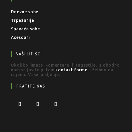
Dnevne sobe
Trpezarije
Spavaće sobe
Asesoari
VAŠI UTISCI
Ukoliko imate komentare ili sugestije, slobodno
nam se javite putem
kontakt forme
– želimo da
čujemo Vaše mišljenje.
PRATITE NAS