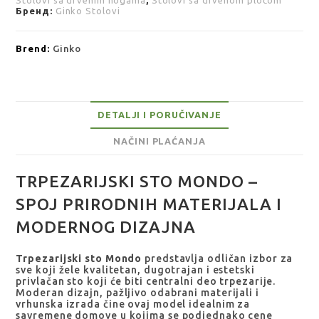
Stolovi sa drvenim nogama
,
Stolovi sa drvenom pločom
Бренд:
Ginko Stolovi
Brend:
Ginko
DETALJI I PORUČIVANJE
NAČINI PLAĆANJA
TRPEZARIJSKI STO MONDO –
SPOJ PRIRODNIH MATERIJALA I
MODERNOG DIZAJNA
Trpezarijski sto Mondo
predstavlja odličan izbor za
sve koji žele kvalitetan, dugotrajan i estetski
privlačan sto koji će biti centralni deo trpezarije.
Moderan dizajn, pažljivo odabrani materijali i
vrhunska izrada čine ovaj model idealnim za
savremene domove u kojima se podjednako cene