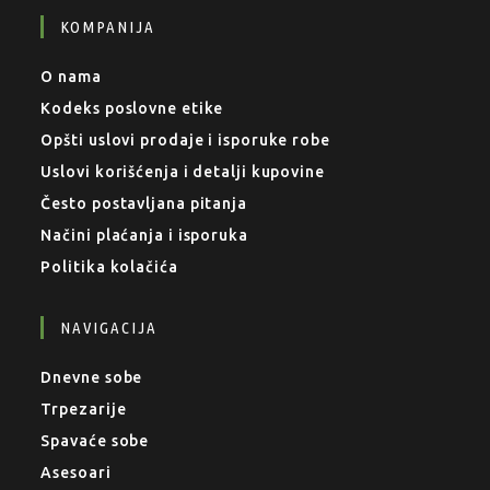
KOMPANIJA
O nama
Kodeks poslovne etike
Opšti uslovi prodaje i isporuke robe
Uslovi korišćenja i detalji kupovine
Često postavljana pitanja
Načini plaćanja i isporuka
Politika kolačića
NAVIGACIJA
Dnevne sobe
Trpezarije
Spavaće sobe
Asesoari