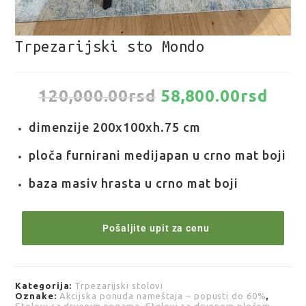
Trpezarijski sto Mondo
120,000.00
rsd
58,800.00
rsd
dimenzije 200x100xh.75 cm
ploča furnirani medijapan u crno mat boji
baza masiv hrasta u crno mat boji
Pošaljite upit za cenu
Kategorija:
Trpezarijski stolovi
Oznake:
Akcijska ponuda nameštaja – popusti do 60%
,