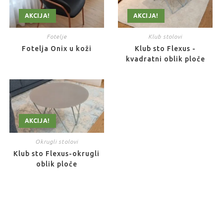
AKCIJA!
AKCIJA!
Fotelje
Klub stolovi
Fotelja Onix u koži
Klub sto Flexus -
kvadratni oblik ploče
AKCIJA!
Okrugli stolovi
Klub sto Flexus-okrugli
oblik ploče