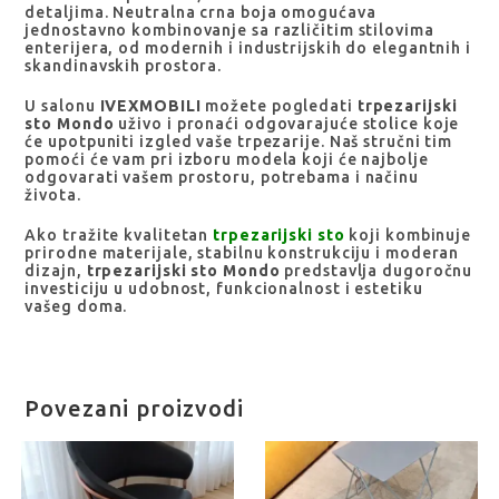
detaljima. Neutralna crna boja omogućava
jednostavno kombinovanje sa različitim stilovima
enterijera, od modernih i industrijskih do elegantnih i
skandinavskih prostora.
U salonu
IVEXMOBILI
možete pogledati
trpezarijski
sto Mondo
uživo i pronaći odgovarajuće stolice koje
će upotpuniti izgled vaše trpezarije. Naš stručni tim
pomoći će vam pri izboru modela koji će najbolje
odgovarati vašem prostoru, potrebama i načinu
života.
Ako tražite kvalitetan
trpezarijski sto
koji kombinuje
prirodne materijale, stabilnu konstrukciju i moderan
dizajn,
trpezarijski sto Mondo
predstavlja dugoročnu
investiciju u udobnost, funkcionalnost i estetiku
vašeg doma.
Povezani proizvodi