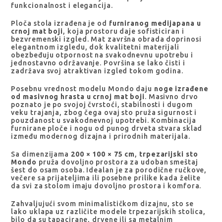
funkcionalnost i elegancija.
Ploča stola izrađena je od
furniranog medijapana u
crnoj mat boji
, koja prostoru daje sofisticiran i
bezvremenski izgled. Mat završna obrada doprinosi
elegantnom izgledu, dok kvalitetni materijali
obezbeđuju otpornost na svakodnevnu upotrebu i
jednostavno održavanje. Površina se lako čisti i
zadržava svoj atraktivan izgled tokom godina.
Posebnu vrednost modelu Mondo daju
noge izrađene
od masivnog hrasta u crnoj mat boji
. Masivno drvo
poznato je po svojoj čvrstoći, stabilnosti i dugom
veku trajanja, zbog čega ovaj sto pruža sigurnost i
pouzdanost u svakodnevnoj upotrebi. Kombinacija
furnirane ploče i nogu od punog drveta stvara sklad
između modernog dizajna i prirodnih materijala.
Sa dimenzijama
200 × 100 × 75 cm
,
trpezarijski sto
Mondo
pruža dovoljno prostora za udoban smeštaj
šest do osam osoba. Idealan je za porodične ručkove,
večere sa prijateljima ili posebne prilike kada želite
da svi za stolom imaju dovoljno prostora i komfora.
Zahvaljujući svom minimalističkom dizajnu, sto se
lako uklapa uz različite modele trpezarijskih stolica,
bilo da su tapacirane, drvene ili sa metalnim