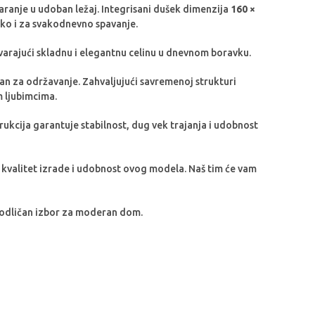
ranje u udoban ležaj. Integrisani dušek dimenzija
160 ×
ako i za svakodnevno spavanje.
varajući skladnu i elegantnu celinu u dnevnom boravku.
van za održavanje. Zahvaljujući savremenoj strukturi
m ljubimcima.
rukcija garantuje stabilnost, dug vek trajanja i udobnost
u kvalitet izrade i udobnost ovog modela. Naš tim će vam
 odličan izbor za moderan dom.