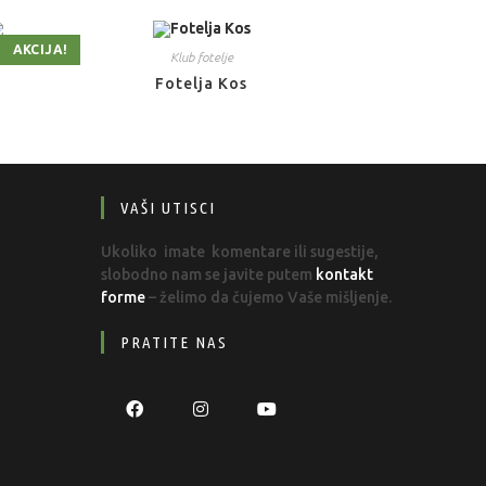
AKCIJA!
Klub fotelje
Fotelja Kos
VAŠI UTISCI
Ukoliko imate komentare ili sugestije,
slobodno nam se javite putem
kontakt
forme
– želimo da čujemo Vaše mišljenje.
PRATITE NAS