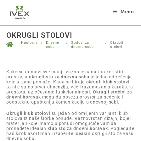
Menu
OKRUGLI STOLOVI
Naslovna
/
Dnevne
/
Stolovi za
/
Okrugli
sobe
dnevnu sobu
stolovi
Kako su domovi sve manji, važno je pametno koristiti
prostor, a
okrugli sto za dnevnu sobu
je jedno od rešenja
koje u tome pomaže. Kada se biraju
okrugli klub stolovi
to nije samo stvar dimenzija, već i razumevanja karaktera
prostora, uz očuvanje funkcionalnosti.
Okrugli stočići za
dnevni boravak
mogu da povežu prostor za sedenje i
podstaknu opušteniju komunikaciju u dnevnoj sobi.
Okrugli klub stolovi
su jedan od omiljenih varijanti klub
stolova iz naše šiorke ponude. Raznovrstan dizajn, boje i
materijali koje imamo u ponudi omogućiće vam da
pronađete idealan
klub sto za dnevni boravak
. Pogledajte
naš širok asortiman i izaberite idealan okrugli sto za vašu
dnevnu sobu.