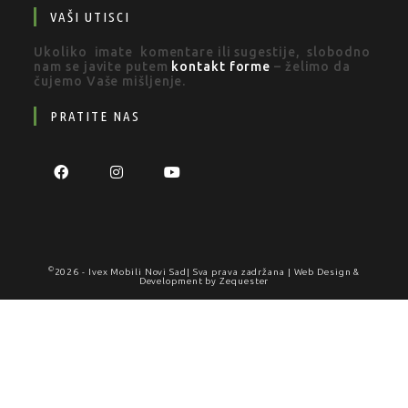
VAŠI UTISCI
Ukoliko imate komentare ili sugestije, slobodno
nam se javite putem
kontakt forme
– želimo da
čujemo Vaše mišljenje.
PRATITE NAS
©
2026 -
Ivex Mobili Novi Sad
| Sva prava zadržana | Web Design &
Development by
Zequester