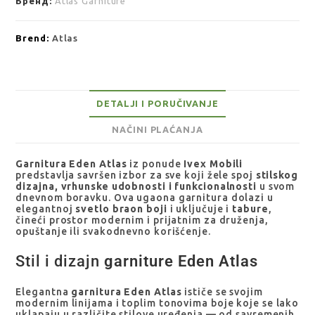
Бренд:
Atlas Garniture
Brend:
Atlas
DETALJI I PORUČIVANJE
NAČINI PLAĆANJA
Garnitura Eden Atlas
iz ponude
Ivex Mobili
predstavlja savršen izbor za sve koji žele spoj
stilskog
dizajna, vrhunske udobnosti i funkcionalnosti
u svom
dnevnom boravku. Ova ugaona garnitura dolazi u
elegantnoj
svetlo braon boji
i uključuje i
tabure
,
čineći prostor modernim i prijatnim za druženja,
opuštanje ili svakodnevno korišćenje.
Stil i dizajn
garniture Eden Atlas
Elegantna
garnitura Eden Atlas
ističe se svojim
modernim linijama i toplim tonovima boje koje se lako
uklapaju u različite stilove uređenja — od savremenih