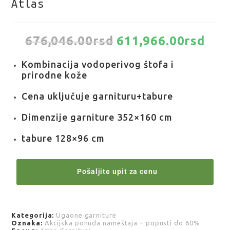
Atlas
676,046.00
rsd
611,966.00
rsd
Kombinacija vodoperivog štofa i
prirodne kože
Cena uključuje garnituru+tabure
Dimenzije garniture 352×160 cm
tabure 128×96 cm
Pošaljite upit za cenu
Kategorija:
Ugaone garniture
Oznaka:
Akcijska ponuda nameštaja – popusti do 60%