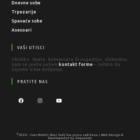
Dnevne sobe
Trpezarije
Spavaće sobe
Asesoari
VAŠI UTISCI
Ukoliko imate komentare ili sugestije, slobodno
nam se javite putem
kontakt forme
– želimo da
čujemo Vaše mišljenje.
PRATITE NAS
©
2026 -
Ivex Mobili Novi Sad
| Sva prava zadržana | Web Design &
Development by
Zequester