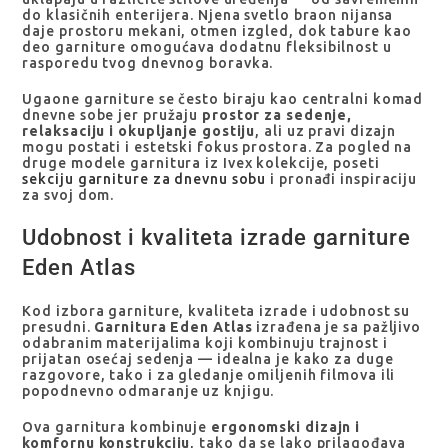
do klasičnih enterijera. Njena svetlo braon nijansa
daje prostoru mekani, otmen izgled, dok tabure kao
deo garniture omogućava dodatnu fleksibilnost u
rasporedu tvog dnevnog boravka.
Ugaone garniture se često biraju kao centralni komad
dnevne sobe jer pružaju
prostor za sedenje,
relaksaciju i okupljanje gostiju
, ali uz pravi dizajn
mogu postati i estetski fokus prostora. Za pogled na
druge modele garnitura iz Ivex kolekcije, poseti
sekciju garniture za dnevnu sobu
i pronađi inspiraciju
za svoj dom.
Udobnost i kvaliteta izrade garniture
Eden Atlas
Kod izbora garniture, kvaliteta izrade i udobnost su
presudni.
Garnitura Eden Atlas
izrađena je sa pažljivo
odabranim materijalima koji kombinuju trajnost i
prijatan osećaj sedenja — idealna je kako za duge
razgovore, tako i za gledanje omiljenih filmova ili
popodnevno odmaranje uz knjigu.
Ova garnitura kombinuje
ergonomski dizajn i
komfornu konstrukciju
, tako da se lako prilagođava