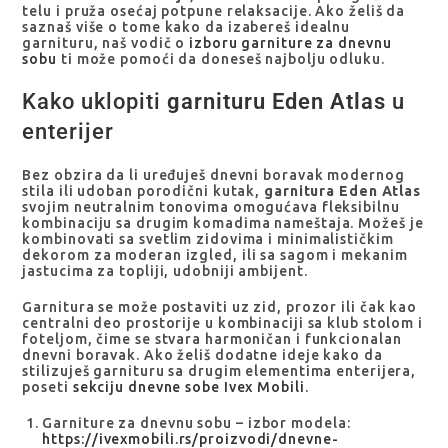
telu i pruža osećaj potpune relaksacije. Ako želiš da
saznaš više o tome kako da izabereš idealnu
garnituru, naš vodič o
izboru garniture za dnevnu
sobu
ti može pomoći da doneseš najbolju odluku.
Kako uklopiti
garnituru Eden Atlas
u
enterijer
Bez obzira da li uređuješ dnevni boravak modernog
stila ili udoban porodični kutak,
garnitura Eden Atlas
svojim neutralnim tonovima omogućava fleksibilnu
kombinaciju sa drugim komadima nameštaja. Možeš je
kombinovati sa svetlim zidovima i minimalističkim
dekorom za moderan izgled, ili sa sagom i mekanim
jastucima za topliji, udobniji ambijent.
Garnitura se može postaviti uz zid, prozor ili čak kao
centralni deo prostorije u kombinaciji sa klub stolom i
foteljom, čime se stvara harmoničan i funkcionalan
dnevni boravak. Ako želiš dodatne ideje kako da
stilizuješ garnituru sa drugim elementima enterijera,
poseti
sekciju dnevne sobe Ivex Mobili
.
Garniture za dnevnu sobu – izbor modela:
https://ivexmobili.rs/proizvodi/dnevne-