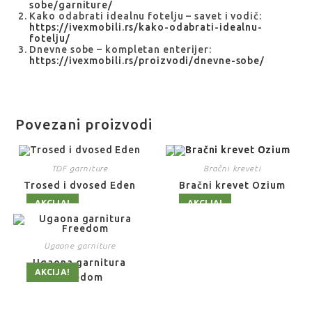
sobe/garniture/
Kako odabrati idealnu fotelju – savet i vodič:
https://ivexmobili.rs/kako-odabrati-idealnu-
fotelju/
Dnevne sobe – kompletan enterijer:
https://ivexmobili.rs/proizvodi/dnevne-sobe/
Povezani proizvodi
TDF garniture
Bračni kreveti
Trosed i dvosed Eden
Bračni krevet Ozium
AKCIJA!
AKCIJA!
Ugaone garniture
Ugaona garnitura
AKCIJA!
Freedom