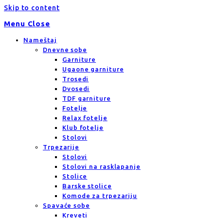
Skip to content
Menu
Close
Nameštaj
Dnevne sobe
Garniture
Ugaone garniture
Trosedi
Dvosedi
TDF garniture
Fotelje
Relax fotelje
Klub fotelje
Stolovi
Trpezarije
Stolovi
Stolovi na rasklapanje
Stolice
Barske stolice
Komode za trpezariju
Spavaće sobe
Kreveti