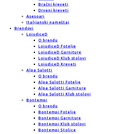
Bračni kreveti
Drveni kreveti
Asesoari
Italijanski nameštaj
Brendovi
LoiudiceD
O brendu
LoiudiceD Fotelje
LoiudiceD Garniture
LoiudiceD Klub stolovi
LoiudiceD Kreveti
Alpa Salotti
O brendu
Alpa Salotti Fotelje
Alpa Salotti Garniture
Alpa Salotti Klub stolovi
Bontempi
O brendu
Bontempi Fotelje
Bontempi Garniture
Bontempi Klub stolovi
Bontempi Stolice