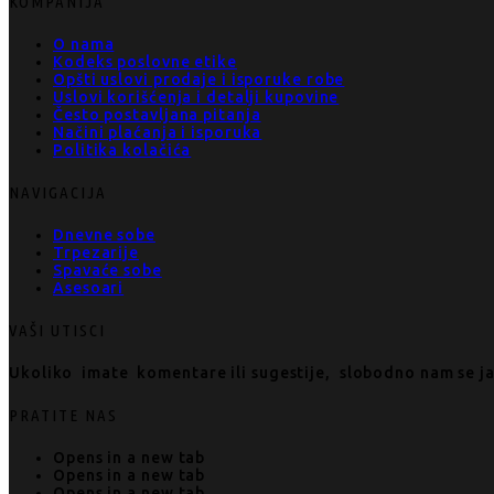
KOMPANIJA
O nama
Kodeks poslovne etike
Opšti uslovi prodaje i isporuke robe
Uslovi korišćenja i detalji kupovine
Često postavljana pitanja
Načini plaćanja i isporuka
Politika kolačića
NAVIGACIJA
Dnevne sobe
Trpezarije
Spavaće sobe
Asesoari
VAŠI UTISCI
Ukoliko imate komentare ili sugestije, slobodno nam se j
PRATITE NAS
Opens in a new tab
Opens in a new tab
Opens in a new tab