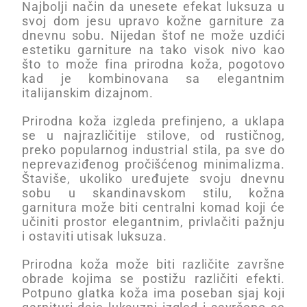
Najbolji način da unesete efekat luksuza u
svoj dom jesu upravo kožne garniture za
dnevnu sobu. Nijedan štof ne može uzdići
estetiku garniture na tako visok nivo kao
što to može fina prirodna koža, pogotovo
kad je kombinovana sa elegantnim
italijanskim dizajnom.
Prirodna koža izgleda prefinjeno, a uklapa
se u najrazličitije stilove, od rustičnog,
preko popularnog industrial stila, pa sve do
neprevaziđenog pročišćenog minimalizma.
Štaviše, ukoliko uređujete svoju dnevnu
sobu u skandinavskom stilu, kožna
garnitura može biti centralni komad koji će
učiniti prostor elegantnim, privlačiti pažnju
i ostaviti utisak luksuza.
Prirodna koža može biti različite završne
obrade kojima se postižu različiti efekti.
Potpuno glatka koža ima poseban sjaj koji