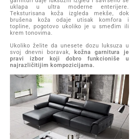
garnituri daje luksuzni izgled i savršeno se
uklapa u ultra moderne enterijere.
Teksturisana koža izgleda mekše, dok
brušena koža odaje utisak komfora i
topline, pogotovo ukoliko je u smeđim ili
krem tonovima.
Ukoliko želite da unesete dozu luksuza u
svoj dnevni boravak,
kožna garnitura je
pravi izbor koji dobro funkcioniše u
najrazličitijim kompozicijama.