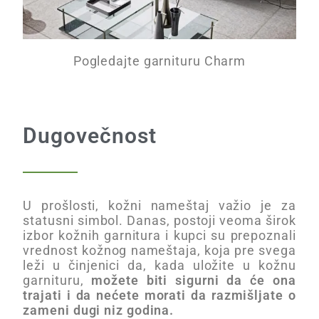
Pogledajte garnituru Charm
Dugovečnost
U prošlosti, kožni nameštaj važio je za
statusni simbol. Danas, postoji veoma širok
izbor kožnih garnitura i kupci su prepoznali
vrednost kožnog nameštaja, koja pre svega
leži u činjenici da, kada uložite u kožnu
garnituru,
možete biti sigurni da će ona
trajati i da nećete morati da razmišljate o
zameni dugi niz godina.