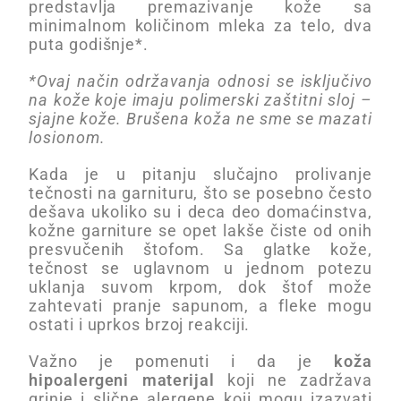
predstavlja premazivanje kože sa
minimalnom količinom mleka za telo, dva
puta godišnje*.
*Ovaj način održavanja odnosi se isključivo
na kože koje imaju polimerski zaštitni sloj –
sjajne kože. Brušena koža ne sme se mazati
losionom.
Kada je u pitanju slučajno prolivanje
tečnosti na garnituru, što se posebno često
dešava ukoliko su i deca deo domaćinstva,
kožne garniture se opet lakše čiste od onih
presvučenih štofom. Sa glatke kože,
tečnost se uglavnom u jednom potezu
uklanja suvom krpom, dok štof može
zahtevati pranje sapunom, a fleke mogu
ostati i uprkos brzoj reakciji.
Važno je pomenuti i da je
koža
hipoalergeni materijal
koji ne zadržava
grinje i slične alergene koji mogu izazvati