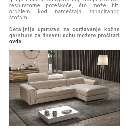
respiratorne poteškoće, što može biti
problem kod nameštaja tapaciranog
štofom.
Detaljnije uputstvo za održavanje kožne
garniture za dnevnu sobu možete pročitati
ovde
.