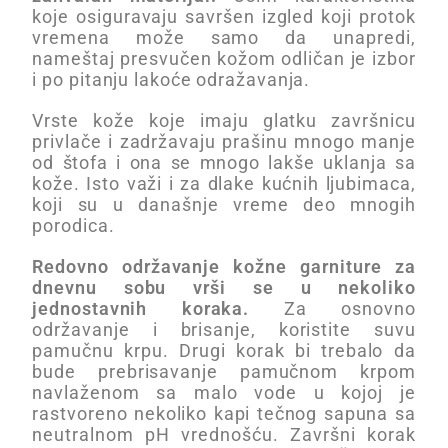
koje osiguravaju savršen izgled koji protok
vremena može samo da unapredi,
nameštaj presvučen kožom odličan je izbor
i po pitanju lakoće odražavanja.
Vrste kože koje imaju glatku završnicu
privlače i zadržavaju prašinu mnogo manje
od štofa i ona se mnogo lakše uklanja sa
kože. Isto važi i za dlake kućnih ljubimaca,
koji su u današnje vreme deo mnogih
porodica.
Redovno održavanje kožne garniture za
dnevnu sobu vrši se u nekoliko
jednostavnih koraka.
Za osnovno
održavanje i brisanje, koristite suvu
pamučnu krpu. Drugi korak bi trebalo da
bude prebrisavanje pamučnom krpom
navlaženom sa malo vode u kojoj je
rastvoreno nekoliko kapi tečnog sapuna sa
neutralnom pH vrednošću. Završni korak