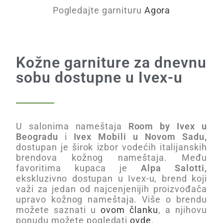
Pogledajte garnituru
Agora
Kožne garniture za dnevnu
sobu dostupne u Ivex-u
U salonima nameštaja
Room by Ivex u
Beogradu
i
Ivex Mobili u Novom Sadu,
dostupan je širok izbor vodećih italijanskih
brendova kožnog nameštaja. Među
favoritima kupaca je
Alpa Salotti,
ekskluzivno dostupan u Ivex-u, brend koji
važi za jedan od najcenjenijih proizvođača
upravo kožnog nameštaja. Više o brendu
možete saznati u
ovom članku
, a njihovu
ponudu možete pogledati
ovde
.