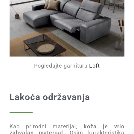
Pogledajte garnituru
Loft
Lakoća održavanja
Kao prirodni materijal,
koža je vrlo
zahvalan materijal.
Osim karakteristika