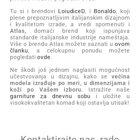
Tu si i brendovi
LoiudiceD
, i
Bonaldo
, koji
plene prepoznatljivim italijanskim dizajnom
i kvalitetom izrade, a vredi spomenuti i
Atlas,
domaći brend koji ispunjava
standarde italijanske industrije nameštaja.
Više o brendu Atlas možete saznati u
ovom
članku
, a celokupnu ponudu možete
pogledati
ovde
.
Ne škodi još jednom naglasiti mogućnost
učestvovanja u dizajnu, kako se
većina
modela izrađuje po meri, u dimenzijama i
koži po Vašem izboru.
Istražite naše
garniture za dnevnu sobu
i uložite u
visokokvalitetan komad koji ostavlja utisak!
Kontaktirajte nas, rado