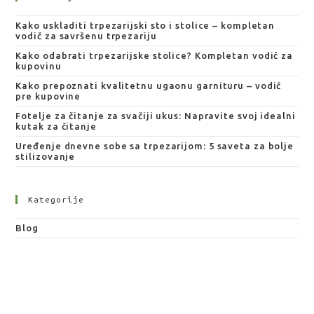
Kako uskladiti trpezarijski sto i stolice – kompletan
vodič za savršenu trpezariju
Kako odabrati trpezarijske stolice? Kompletan vodič za
kupovinu
Kako prepoznati kvalitetnu ugaonu garnituru – vodič
pre kupovine
Fotelje za čitanje za svačiji ukus: Napravite svoj idealni
kutak za čitanje
Uređenje dnevne sobe sa trpezarijom: 5 saveta za bolje
stilizovanje
Kategorije
Blog