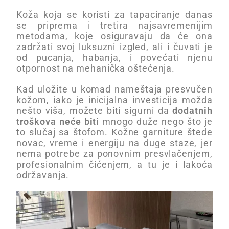
Koža koja se koristi za tapaciranje danas
se priprema i tretira najsavremenijim
metodama, koje osiguravaju da će ona
zadržati svoj luksuzni izgled, ali i čuvati je
od pucanja, habanja, i povećati njenu
otpornost na mehanička oštećenja.
Kad uložite u komad nameštaja presvučen
kožom, iako je inicijalna investicija možda
nešto viša, možete biti sigurni da
dodatnih
troškova neće biti
mnogo duže nego što je
to slučaj sa štofom. Kožne garniture štede
novac, vreme i energiju na duge staze, jer
nema potrebe za ponovnim presvlačenjem,
profesionalnim čićenjem, a tu je i lakoća
održavanja.