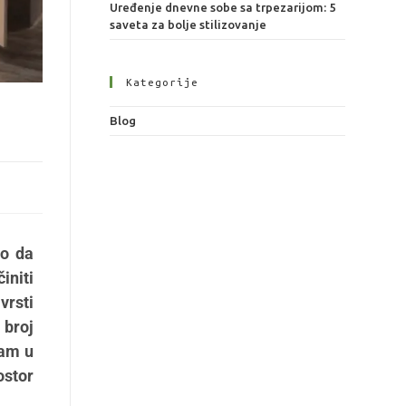
Uređenje dnevne sobe sa trpezarijom: 5
saveta za bolje stilizovanje
Kategorije
Blog
no da
initi
vrsti
 broj
vam u
ostor