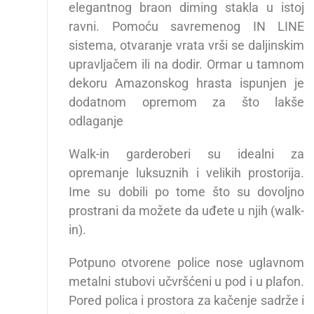
elegantnog braon diming stakla u istoj
ravni. Pomoću savremenog IN LINE
sistema, otvaranje vrata vrši se daljinskim
upravljačem ili na dodir. Ormar u tamnom
dekoru Amazonskog hrasta ispunjen je
dodatnom opremom za što lakše
odlaganje
Walk-in garderoberi su idealni za
opremanje luksuznih i velikih prostorija.
Ime su dobili po tome što su dovoljno
prostrani da možete da uđete u njih (walk-
in).
Potpuno otvorene police nose uglavnom
metalni stubovi učvršćeni u pod i u plafon.
Pored polica i prostora za kačenje sadrže i