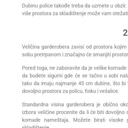
Dubinu police takođe treba da uzmete u obzir. D
više prostora za skladištenje može vam otežati
2
Veličina garderobera zavisi od prostora kojim 
sobu pretrpanom i značajno će smanjiti prostor
Pored toga, ne zaboravite da je velike komade 
da budete sigurni gde će se tačno u sobi nal
tako da imaju najmanje 45 cm dubine, što bi
dovoljno prostora za policu, fioku i vešalice.
Standardna visina garderobera je obično oko
izbora veličine procenite da li će biti dovoljn
komade nameštaja. Možete birati visoke g
skladištenje.