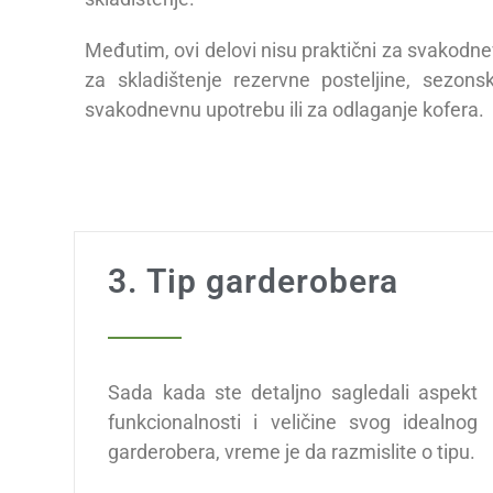
Međutim, ovi delovi nisu praktični za svakodn
za skladištenje rezervne posteljine, sezon
svakodnevnu upotrebu ili za odlaganje kofera.
3. Tip garderobera
Sada kada ste detaljno sagledali aspekt
funkcionalnosti i veličine svog idealnog
garderobera, vreme je da razmislite o tipu.