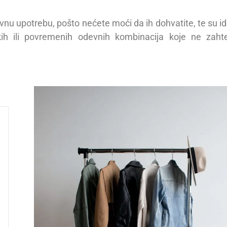
evnu upotrebu, pošto nećete moći da ih
dohvatite, te su i
skih ili povremenih odevnih
kombinacija koje ne zaht