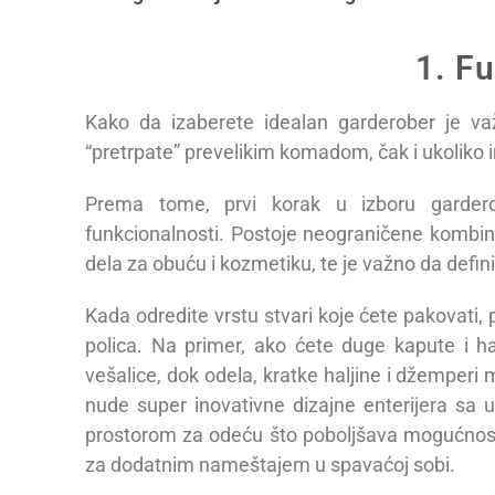
1. F
Kako da izaberete idealan garderober je va
“pretrpate” prevelikim komadom, čak i ukoliko 
Prema tome, prvi korak u izboru garderob
funkcionalnosti. Postoje neograničene kombinac
dela za obuću i kozmetiku, te je važno da defin
Kada odredite vrstu stvari koje ćete pakovati, 
polica. Na primer, ako ćete duge kapute i ha
vešalice, dok odela, kratke haljine i džemper
nude super inovativne dizajne enterijera sa 
prostorom za odeću što poboljšava mogućnosti 
za dodatnim nameštajem u spavaćoj sobi.