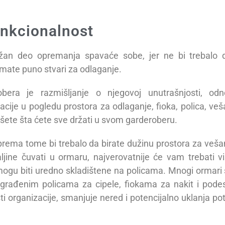
unkcionalnost
žan deo opremanja spavaće sobe, jer ne bi trebalo 
imate puno stvari za odlaganje.
era je razmišljanje o njegovoj unutrašnjosti, od
ije u pogledu prostora za odlaganje, fioka, polica, veša
išete šta ćete sve držati u svom garderoberu.
prema tome bi trebalo da birate dužinu prostora za vešanj
ljine čuvati u ormaru, najverovatnije će vam trebati v
i mogu biti uredno skladištene na policama. Mnogi ormari
ugrađenim policama za cipele, fiokama za nakit i pode
organizacije, smanjuje nered i potencijalno uklanja po