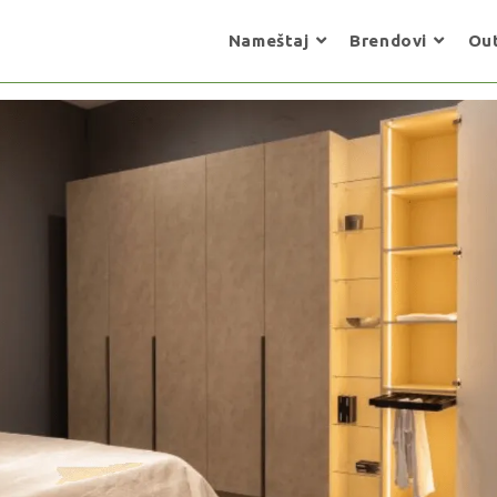
Nameštaj
Brendovi
Out