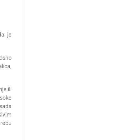
da je
nosno
lica,
e ili
isoke
 sada
sivim
trebu