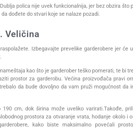
ublja polica nije uvek funkcionalnija, jer bez obzira što 
 da dođete do stvari koje se nalaze pozadi.
. Veličina
raspolažete. Izbegavajte prevelike garderobere jer će uč
.
nameštaja kao što je garderober teško pomerati, te bi tr
aziti prostor za garderobu. Većina proizvođača pravi o
 trebalo da bude dovoljno da vam pruži mogućnost da 
 190 cm, dok širina može uveliko varirati.Takođe, pri
o slobodnog prostora za otvaranje vrata, hodanje okolo i o
arderobere, kako biste maksimalno povećali prost