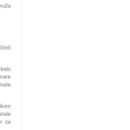
pruža
initi
ebalo
rmare
imate
likom
stale
or za