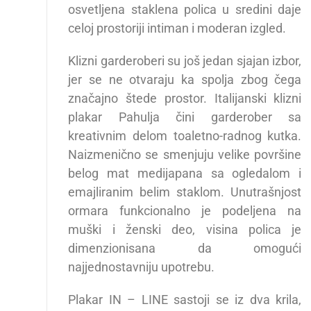
osvetljena staklena polica u sredini daje
celoj prostoriji intiman i moderan izgled.
Klizni garderoberi su još jedan sjajan izbor,
jer se ne otvaraju ka spolja zbog čega
značajno štede prostor. Italijanski klizni
plakar Pahulja čini garderober sa
kreativnim delom toaletno-radnog kutka.
Naizmenično se smenjuju velike površine
belog mat medijapana sa ogledalom i
emajliranim belim staklom. Unutrašnjost
ormara funkcionalno je podeljena na
muški i ženski deo, visina polica je
dimenzionisana da omogući
najjednostavniju upotrebu.
Plakar IN – LINE sastoji se iz dva krila,