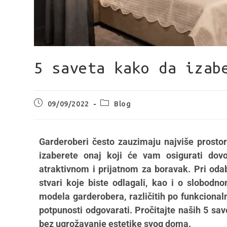
5 saveta kako da izab
09/09/2022
Blog
Garderoberi često zauzimaju najviše prosto
izaberete onaj koji će vam osigurati dovol
atraktivnom i prijatnom za boravak. Pri odabi
stvari koje biste odlagali, kao i o slobodno
modela garderobera, različitih po funkcionalno
potpunosti odgovarati. Pročitajte naših 5 sav
bez ugrožavanje estetike svog doma.