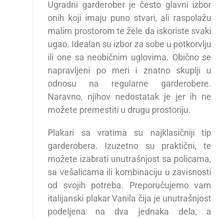
Ugradni garderober je često glavni izbor
onih koji imaju puno stvari, ali raspolažu
malim prostorom te žele da iskoriste svaki
ugao. Idealan su izbor za sobe u potkorvlju
ili one sa neobičnim uglovima. Obično se
napravljeni po meri i znatno skuplji u
odnosu na regularne garderobere.
Naravno, njihov nedostatak je jer ih ne
možete premestiti u drugu prostoriju.
Plakari sa vratima su najklasičniji tip
garderobera. Izuzetno su praktični, te
možete izabrati unutrašnjost sa policama,
sa vešalicama ili kombinaciju u zavisnosti
od svojih potreba. Preporučujemo vam
italijanski plakar Vanila čija je unutrašnjost
podeljena na dva jednaka dela, a