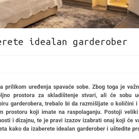
erete idealan garderober
ra prilikom uređenja spavaće sobe. Zbog toga je važ
jno prostora za skladištenje stvari, ali će sobu uč
ru garderobera, trebalo bi da razmišljate o količini i 
m prostoru koji imate na raspolaganju. Postoji veliki
sti i dizajnu, te je pravi izazov izabrati onaj koji će 
eta kako da izaberete idealan garderober i uštedite pr