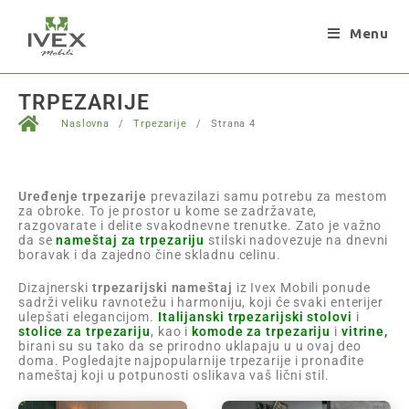
Menu
TRPEZARIJE
Naslovna
/
Trpezarije
/
Strana 4
Uređenje trpezarije
prevazilazi samu potrebu za mestom
za obroke. To je prostor u kome se zadržavate,
razgovarate i delite svakodnevne trenutke. Zato je važno
da se
nameštaj za trpezariju
stilski nadovezuje na dnevni
boravak i da zajedno čine skladnu celinu.
Dizajnerski
trpezarijski nameštaj
iz Ivex Mobili ponude
sadrži veliku ravnotežu i harmoniju, koji će svaki enterijer
ulepšati elegancijom.
Italijanski trpezarijski stolovi
i
stolice za trpezariju
, kao i
komode za trpezariju
i
vitrine
,
birani su su tako da se prirodno uklapaju u u ovaj deo
doma. Pogledajte najpopularnije trpezarije i pronađite
nameštaj koji u potpunosti oslikava vaš lični stil.