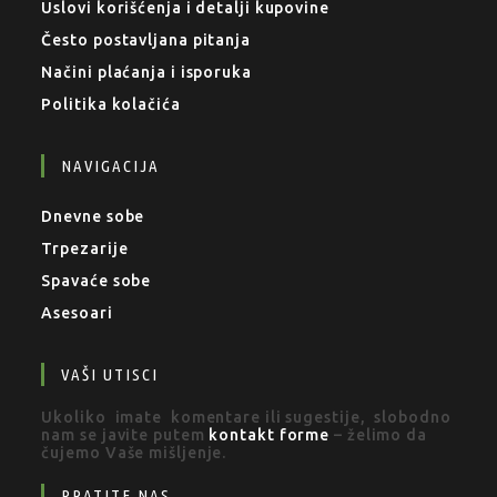
Uslovi korišćenja i detalji kupovine
Često postavljana pitanja
Načini plaćanja i isporuka
Politika kolačića
NAVIGACIJA
Dnevne sobe
Trpezarije
Spavaće sobe
Asesoari
VAŠI UTISCI
Ukoliko imate komentare ili sugestije, slobodno
nam se javite putem
kontakt forme
– želimo da
čujemo Vaše mišljenje.
PRATITE NAS