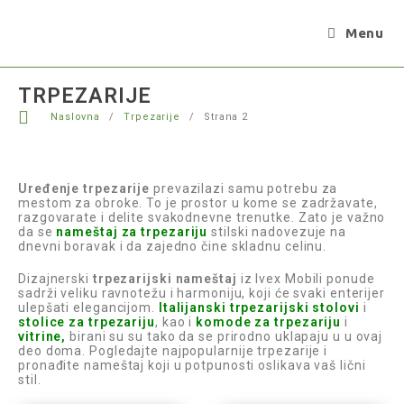
Menu
TRPEZARIJE
Naslovna
/
Trpezarije
/
Strana 2
Uređenje trpezarije
prevazilazi samu potrebu za
mestom za obroke. To je prostor u kome se zadržavate,
razgovarate i delite svakodnevne trenutke. Zato je važno
da se
nameštaj za trpezariju
stilski nadovezuje na
dnevni boravak i da zajedno čine skladnu celinu.
Dizajnerski
trpezarijski nameštaj
iz Ivex Mobili ponude
sadrži veliku ravnotežu i harmoniju, koji će svaki enterijer
ulepšati elegancijom.
Italijanski trpezarijski stolovi
i
stolice za trpezariju
, kao i
komode za trpezariju
i
vitrine
,
birani su su tako da se prirodno uklapaju u u ovaj
deo doma. Pogledajte najpopularnije trpezarije i
pronađite nameštaj koji u potpunosti oslikava vaš lični
stil.