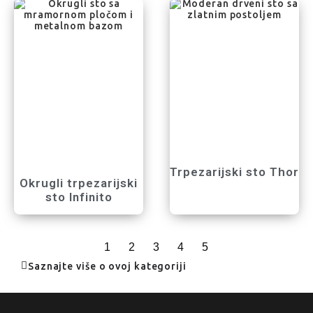
Trpezarijski sto Thor
Okrugli trpezarijski
sto Infinito
1
2
3
4
5
Saznajte više o ovoj kategoriji