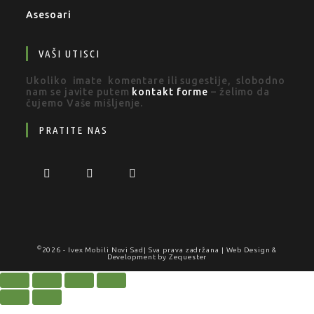
Asesoari
VAŠI UTISCI
Ukoliko imate komentare ili sugestije, slobodno
nam se javite putem
kontakt forme
– želimo da
čujemo Vaše mišljenje.
PRATITE NAS
©
2026 -
Ivex Mobili Novi Sad
| Sva prava zadržana | Web Design &
Development by
Zequester