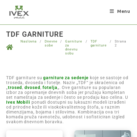
Menu
TDF GARNITURE
Naslovna
/
Dnevne
/
Garniture
/
TDF
/
Strana
sobe
za
garniture
2
dnevnu
sobu
TDF garniture su
garniture za sedenje
koje se sastoje od
troseda, dvoseda i fotelje. Naziv „TDF“ je skraćenica od
„
trosed
,
dvosed
,
fotelja
„. Ove garniture su popularan
izbor za opremanje dnevnih soba jer pružaju kompletan
set nameštaja za sedenje i često se prodaju kao celina. U
Ivex Mobili
ponudi dostupni su luksuzni modeli izrađeni
od prirodne kože ili visokokvalitetnog štofa, u raznim
dimenzijama, bojama i stilovima. Kombinacija ova tri
komada pruža ravnotežu, udobnost i sofisticiran izgled
svakom dnevnom boravku.