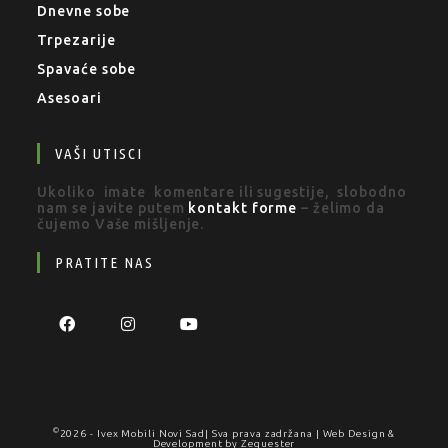
Dnevne sobe
Trpezarije
Spavaće sobe
Asesoari
VAŠI UTISCI
Ukoliko imate komentare ili sugestije, slobodno
nam se javite putem
kontakt forme
– želimo da
čujemo Vaše mišljenje.
PRATITE NAS
©
2026 -
Ivex Mobili Novi Sad
| Sva prava zadržana | Web Design &
Development by
Zequester