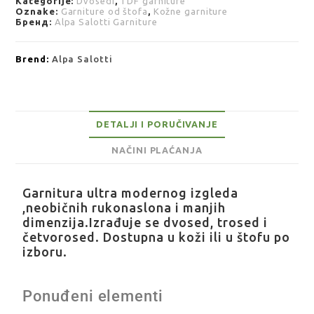
Kategorije:
Dvosedi
,
TDF garniture
Oznake:
Garniture od štofa
,
Kožne garniture
Бренд:
Alpa Salotti Garniture
Brend:
Alpa Salotti
DETALJI I PORUČIVANJE
NAČINI PLAĆANJA
Garnitura ultra modernog izgleda
,neobičnih rukonaslona i manjih
dimenzija.Izrađuje se dvosed, trosed i
četvorosed. Dostupna u koži ili u štofu po
izboru.
Ponuđeni elementi