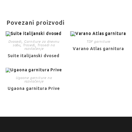
Povezani proizvodi
Dvosedi
,
Garniture za dnevnu
TDF garniture
sobu
,
Trosedi
,
Trosedi na
Varano Atlas garnitura
razvlačenje
Suite italijanski dvosed
Ugaone garniture na
razvlačenje
Ugaona garnitura Prive