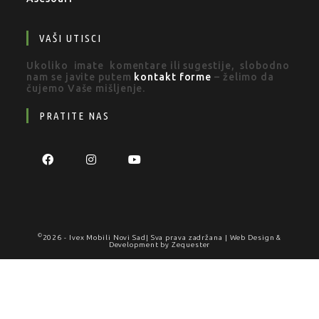
VAŠI UTISCI
Ukoliko imate komentare ili sugestije, slobodno
nam se javite putem
kontakt forme
– želimo da
čujemo Vaše mišljenje.
PRATITE NAS
©
2026 -
Ivex Mobili Novi Sad
| Sva prava zadržana | Web Design &
Development by
Zequester