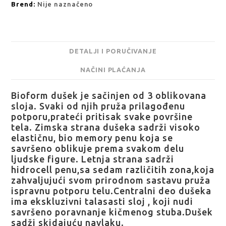
Brend:
Nije naznačeno
DETALJI I PORUČIVANJE
NAČINI PLAĆANJA
Bioform dušek je sačinjen od 3 oblikovana
sloja. Svaki od njih pruža prilagođenu
potporu,prateći pritisak svake površine
tela. Zimska strana dušeka sadrži visoko
elastičnu, bio memory penu koja se
savršeno oblikuje prema svakom delu
ljudske figure. Letnja strana sadrži
hidrocell penu,sa sedam različitih zona,koja
zahvaljujući svom prirodnom sastavu pruža
ispravnu potporu telu.Centralni deo dušeka
ima ekskluzivni talasasti sloj , koji nudi
savršeno poravnanje kičmenog stuba.Dušek
sadži skidajuću navlaku.