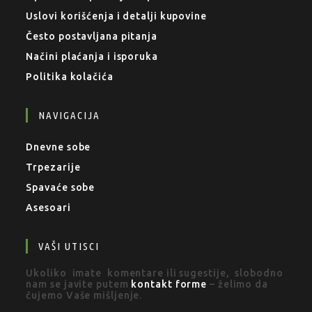
Uslovi korišćenja i detalji kupovine
Često postavljana pitanja
Načini plaćanja i isporuka
Politika kolačića
NAVIGACIJA
Dnevne sobe
Trpezarije
Spavaće sobe
Asesoari
VAŠI UTISCI
Ukoliko imate komentare ili sugestije, slobodno
nam se javite putem
kontakt forme
– želimo da
čujemo Vaše mišljenje.