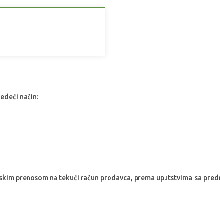
ledeći način:
nskim prenosom na tekući račun prodavca, prema uputstvima sa pred