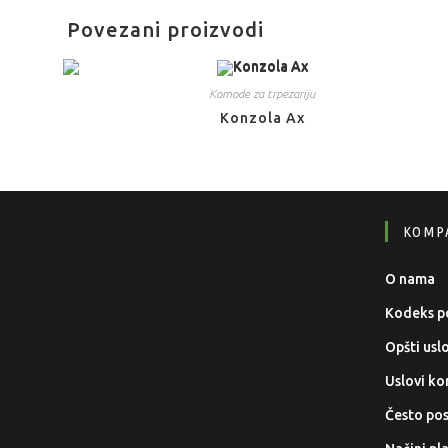
Povezani proizvodi
Komode za trpezariju
Konzola Ax
KOMP
O nama
Kodeks p
Opšti usl
Uslovi kor
Često pos