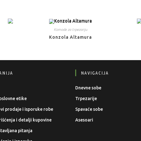
Komode za trpezariju
Konzola Altamura
ANIJA
NAVIGACIJA
Dnevne sobe
oslovne etike
Trpezarije
ovi prodaje i isporuke robe
Spavaće sobe
išćenja i detalji kupovine
Asesoari
tavljana pitanja