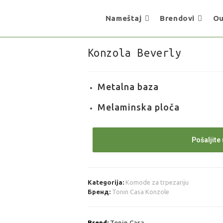
Nameštaj
Brendovi
Ou
Konzola Beverly
Metalna baza
Melaminska ploča
Pošaljite 
Kategorija:
Komode za trpezariju
Бренд:
Tonin Casa Konzole
Brend:
Tonin Casa