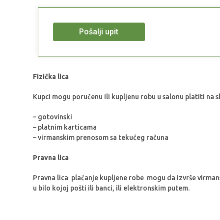
Pošalji upit
Fizička lica
Kupci mogu poručenu ili kupljenu robu u salonu platiti na s
– gotovinski
– platnim karticama
– virmanskim prenosom sa tekućeg računa
Pravna lica
Pravna lica plaćanje kupljene robe mogu da izvrše virma
u bilo kojoj pošti ili banci, ili elektronskim putem.