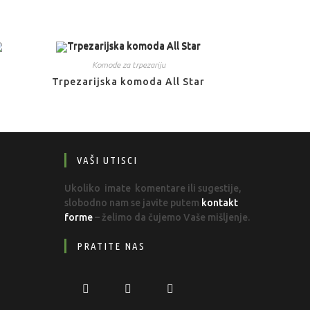
Komode za trpezariju
Trpezarijska komoda All Star
VAŠI UTISCI
Ukoliko imate komentare ili sugestije,
slobodno nam se javite putem
kontakt
forme
– želimo da čujemo Vaše mišljenje.
PRATITE NAS