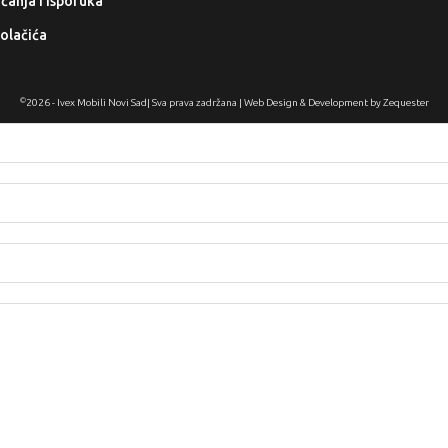
aćanja i isporuka
kolačića
©
2026 -
Ivex Mobili Novi Sad
| Sva prava zadržana | Web Design & Development by
Zequester