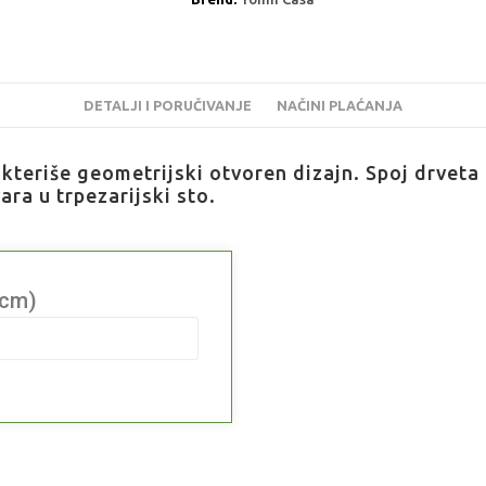
DETALJI I PORUČIVANJE
NAČINI PLAĆANJA
kteriše geometrijski otvoren dizajn. Spoj drveta 
ara u trpezarijski sto.
 cm)