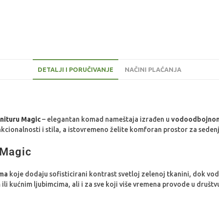
DETALJI I PORUČIVANJE
NAČINI PLAĆANJA
nituru Magic
– elegantan komad nameštaja izrađen u
vodoodbojnom
nkcionalnosti i stila, a istovremeno želite komforan prostor za seden
 Magic
ama
koje dodaju sofisticirani kontrast svetloj zelenoj tkanini, dok vo
i kućnim ljubimcima, ali i za sve koji više vremena provode u društvu