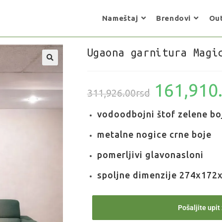
Nameštaj
Brendovi
Out
Ugaona garnitura Magi
161,910
311,926.00
rsd
vodoodbojni štof zelene bo
metalne nogice crne boje
pomerljivi glavonasloni
spoljne dimenzije 274x172
Pošaljite upit