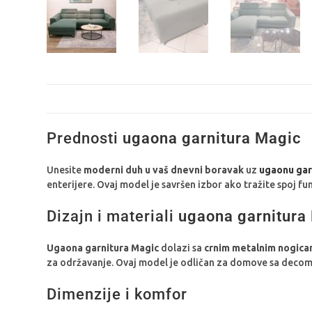
Prednosti
ugaona garnitura Magic
Unesite
moderni duh u vaš dnevni boravak
uz
ugaonu gar
enterijere. Ovaj model je savršen izbor ako tražite spoj fu
Dizajn i materiali
ugaona garnitura
Ugaona garnitura Magic
dolazi sa
crnim metalnim nogic
za održavanje. Ovaj model je odličan za domove sa decom il
Dimenzije i komfor