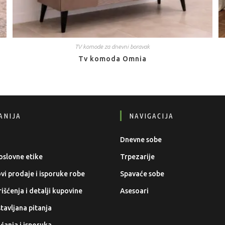
TV komode za dnevni boravak
Tv komoda Omnia
ANIJA
NAVIGACIJA
Dnevne sobe
oslovne etike
Trpezarije
ovi prodaje i isporuke robe
Spavaće sobe
išćenja i detalji kupovine
Asesoari
tavljana pitanja