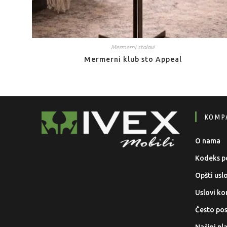
Mermerni stolovi
Mermerni klub sto Appeal
KOMP
O nama
Kodeks p
Opšti usl
Uslovi kor
Često pos