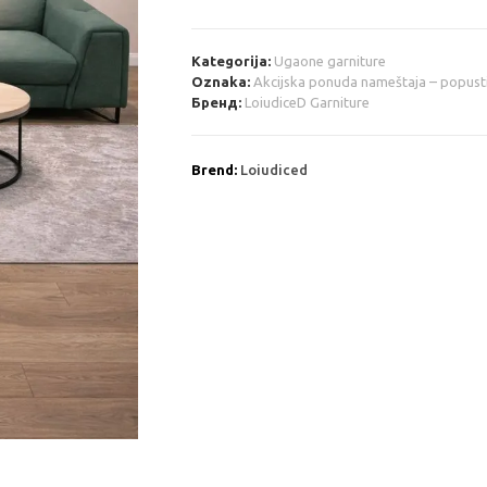
Kategorija:
Ugaone garniture
Oznaka:
Akcijska ponuda nameštaja – popust
Бренд:
LoiudiceD Garniture
Brend:
Loiudiced