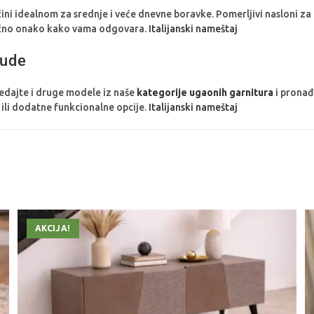
 čini idealnom za srednje i veće dnevne boravke. Pomerljivi nasloni za
tačno onako kako vama odgovara.
Italijanski nameštaj
nude
edajte i druge modele iz naše
kategorije ugaonih garnitura
i pronađ
a ili dodatne funkcionalne opcije.
Italijanski nameštaj
AKCIJA!