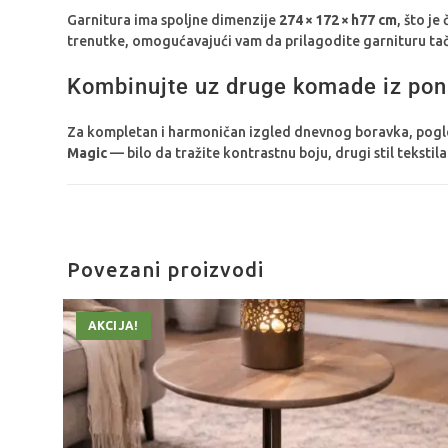
Garnitura ima spoljne dimenzije
274 × 172 × h77 cm
, što je
trenutke, omogućavajući vam da prilagodite garnituru 
Kombinujte uz druge komade iz po
Za kompletan i harmoničan izgled dnevnog boravka, pogl
Magic
— bilo da tražite kontrastnu boju, drugi stil tekstil
Povezani proizvodi
AKCIJA!