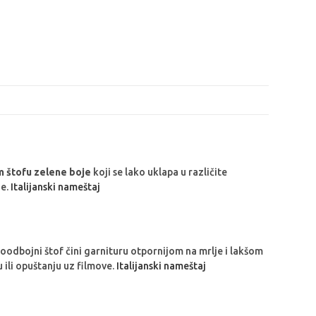
 štofu zelene boje
koji se lako uklapa u različite
je.
Italijanski nameštaj
doodbojni štof čini garnituru otpornijom na mrlje i lakšom
 ili opuštanju uz filmove.
Italijanski nameštaj