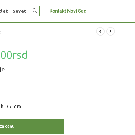
Kontakt Novi Sad
let
Saveti
c
.00
rsd
je
xh.77 cm
 za cenu