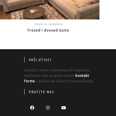
Trosedi na razvlačenje
Trosed i dvosed Suite
VAŠI UTISCI
Ukoliko imate komentare ili sugestije,
slobodno nam se javite putem
kontakt
forme
– želimo da čujemo Vaše mišljenje.
PRATITE NAS