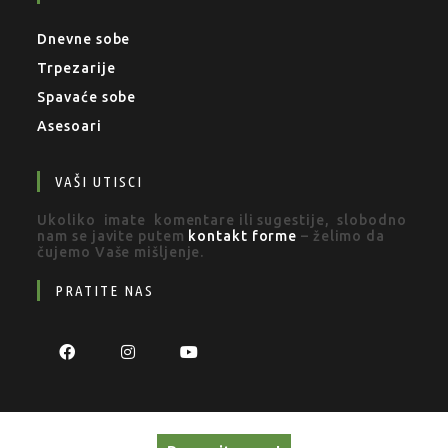
Dnevne sobe
Trpezarije
Spavaće sobe
Asesoari
VAŠI UTISCI
Ukoliko imate komentare ili sugestije, slobodno
nam se javite putem
kontakt forme
– želimo da
čujemo Vaše mišljenje.
PRATITE NAS