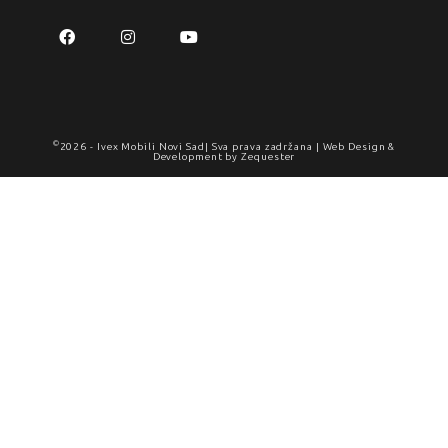
©
2026 -
Ivex Mobili Novi Sad
| Sva prava zadržana | Web Design &
Development by
Zequester