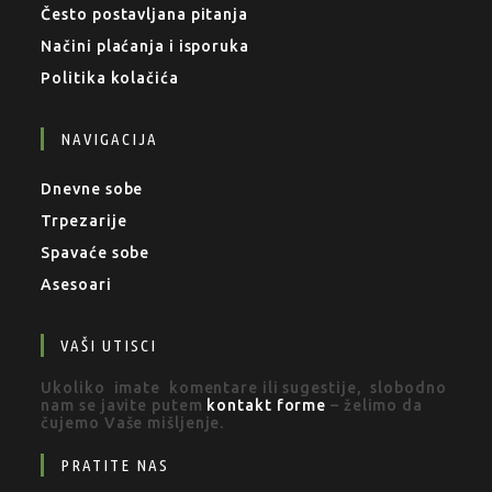
Često postavljana pitanja
Načini plaćanja i isporuka
Politika kolačića
NAVIGACIJA
Dnevne sobe
Trpezarije
Spavaće sobe
Asesoari
VAŠI UTISCI
Ukoliko imate komentare ili sugestije, slobodno
nam se javite putem
kontakt forme
– želimo da
čujemo Vaše mišljenje.
PRATITE NAS