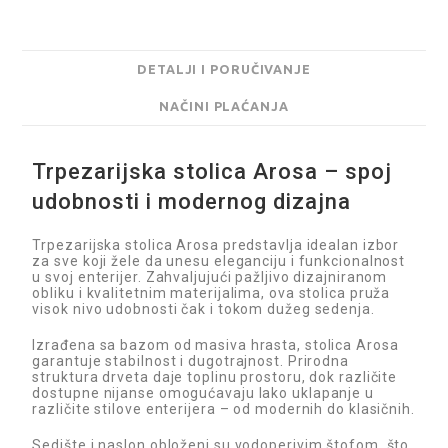
DETALJI I PORUČIVANJE
NAČINI PLAĆANJA
Trpezarijska stolica Arosa – spoj
udobnosti i modernog dizajna
Trpezarijska stolica Arosa predstavlja idealan izbor
za sve koji žele da unesu eleganciju i funkcionalnost
u svoj enterijer. Zahvaljujući pažljivo dizajniranom
obliku i kvalitetnim materijalima, ova stolica pruža
visok nivo udobnosti čak i tokom dužeg sedenja.
Izrađena sa bazom od masiva hrasta, stolica Arosa
garantuje stabilnost i dugotrajnost. Prirodna
struktura drveta daje toplinu prostoru, dok različite
dostupne nijanse omogućavaju lako uklapanje u
različite stilove enterijera – od modernih do klasičnih.
Sedište i naslon obloženi su vodoperivim štofom, što