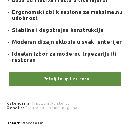
Baza od masiva hrasta u više nijansi
Ergonomski oblik naslona za maksimalnu
udobnost
Stabilna i dugotrajna konstrukcija
Moderan dizajn uklopiv u svaki enterijer
Idealan izbor za modernu trpezariju ili
restoran
Pošaljite upit za cenu
Kategorija:
Trpezarijske stolice
Oznaka:
Stolice sa drvenim nogama
Brend:
Woodteam