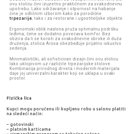
ovu stolicu čini izuzetno praktičnom za svakodnevnu
upotrebu. Lako održavanje i otpornost na habanje
čine je odličnim izborom kako za porodične
trpezarije
, tako i za restorane i ugostiteljske objekte.
Ergonomski oblik naslona pruža optimalnu podršku
leđima, čime se dodatno povećava komfor. Bez
obzira da li se koristi za svakodnevne obroke ili duža
druženja, stolica Arosa obezbeđuje prijatno iskustvo
sedenja.
Minimalistički, ali sofisticiran dizajn čini ovu stolicu
lako uklopivom uz različite trpezarijske stolove.
Kombinacija prirodnog drveta i modernih materijala
daje joj univerzalni karakter koji se uklapa u svaki
prostor.
Fizička lica
Kupci mogu poručenu ili kupljenu robu u salonu platiti
na sledeći način:
– gotovinski
– platnim karticama