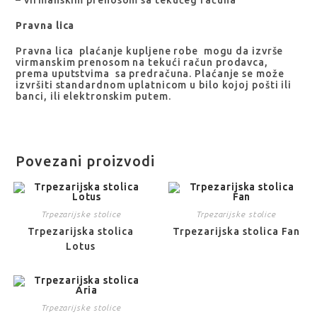
– virmanskim prenosom sa tekućeg računa
Pravna lica
Pravna lica plaćanje kupljene robe mogu da izvrše
virmanskim prenosom na tekući račun prodavca,
prema uputstvima sa predračuna. Plaćanje se može
izvršiti standardnom uplatnicom u bilo kojoj pošti ili
banci, ili elektronskim putem.
Povezani proizvodi
Trpezarijske stolice
Trpezarijske stolice
Trpezarijska stolica
Trpezarijska stolica Fan
Lotus
Trpezarijske stolice