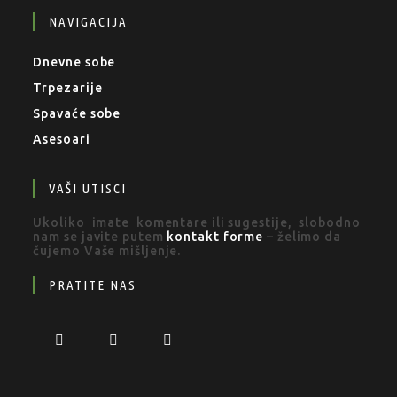
NAVIGACIJA
Dnevne sobe
Trpezarije
Spavaće sobe
Asesoari
VAŠI UTISCI
Ukoliko imate komentare ili sugestije, slobodno
nam se javite putem
kontakt forme
– želimo da
čujemo Vaše mišljenje.
PRATITE NAS