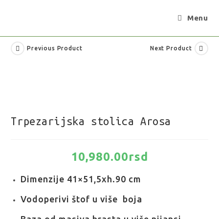
Menu
Previous Product
Next Product
Trpezarijska stolica Arosa
10,980.00
rsd
Dimenzije 41×51,5xh.90 cm
Vodoperivi štof u više boja