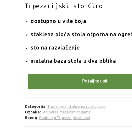
Trpezarijski sto Giro
dostupno u više boja
staklena ploča stola otporna na ogre
sto na razvlačenje
metalna baza stola u dva oblika
Pošaljite upit
Kategorija:
Trpezarijski stolovi na rasklapanje
Oznaka:
Stolovi sa metalnim nogama
Бренд:
Bontempi Trpezarijski stolovi