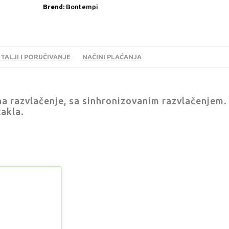
Brend:
Bontempi
TALJI I PORUČIVANJE
NAČINI PLAĆANJA
to na razvlačenje, sa sinhronizovanim razvlačenjem
takla.