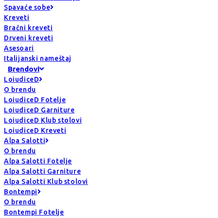
Spavaće sobe
Kreveti
Bračni kreveti
Drveni kreveti
Asesoari
Italijanski nameštaj
Brendovi
LoiudiceD
O brendu
LoiudiceD Fotelje
LoiudiceD Garniture
LoiudiceD Klub stolovi
LoiudiceD Kreveti
Alpa Salotti
O brendu
Alpa Salotti Fotelje
Alpa Salotti Garniture
Alpa Salotti Klub stolovi
Bontempi
O brendu
Bontempi Fotelje