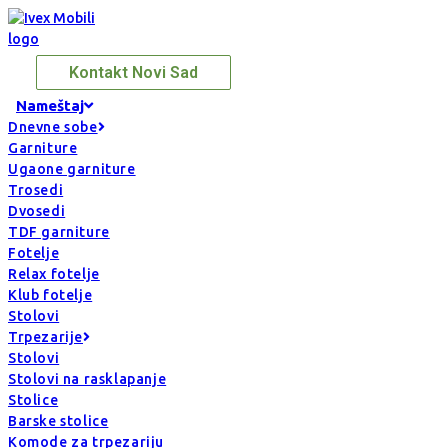
Kontakt Novi Sad
Nameštaj
Dnevne sobe
Garniture
Ugaone garniture
Trosedi
Dvosedi
TDF garniture
Fotelje
Relax fotelje
Klub fotelje
Stolovi
Trpezarije
Stolovi
Stolovi na rasklapanje
Stolice
Barske stolice
Komode za trpezariju