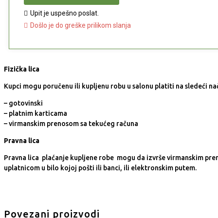
Upit je uspešno poslat.
Došlo je do greške prilikom slanja
Fizička lica
Kupci mogu poručenu ili kupljenu robu u salonu platiti na sledeći nač
– gotovinski
– platnim karticama
– virmanskim prenosom sa tekućeg računa
Pravna lica
Pravna lica plaćanje kupljene robe mogu da izvrše virmanskim pre
uplatnicom u bilo kojoj pošti ili banci, ili elektronskim putem.
Povezani proizvodi