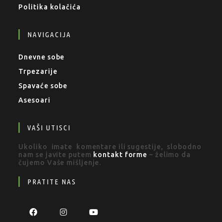
Politika kolačića
NAVIGACIJA
Dnevne sobe
Trpezarije
Spavaće sobe
Asesoari
VAŠI UTISCI
Ukoliko imate komentare ili sugestije, slobodno
nam se javite putem
kontakt forme
– želimo da
čujemo Vaše mišljenje.
PRATITE NAS