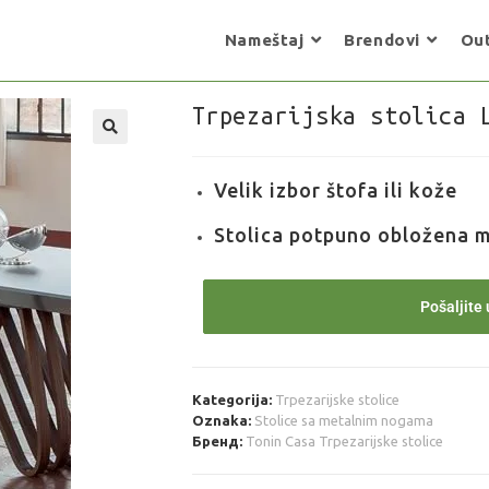
Nameštaj
Brendovi
Out
Trpezarijska stolica 
Velik izbor štofa ili kože
Stolica potpuno obložena m
Pošaljite 
Kategorija:
Trpezarijske stolice
Oznaka:
Stolice sa metalnim nogama
Бренд:
Tonin Casa Trpezarijske stolice