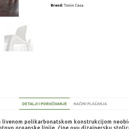
Brend:
Tonin Casa
DETALJI I PORUČIVANJE
NAČINI PLAĆANJA
 sa livenom polikarbonatskom konstrukcijom neob
gotovo organske linije, čine ovu dizajnersku sto