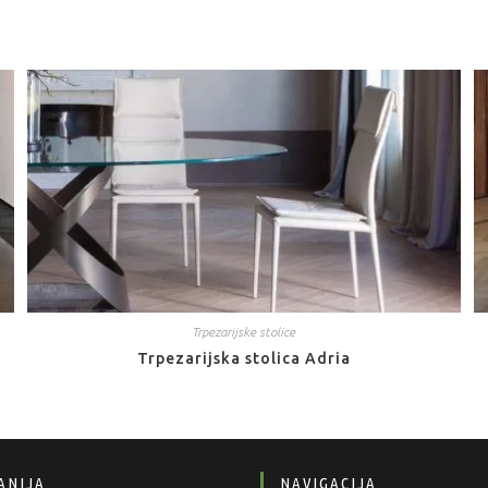
Trpezarijske stolice
Trpezarijska stolica Adria
ANIJA
NAVIGACIJA