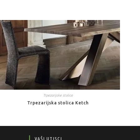
Trpezarijske stolice
Trpezarijska stolica Ketch
VAŠI UTISCI