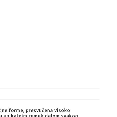
ične forme, presvučena visoko
licu unikatnim remek delom svakog