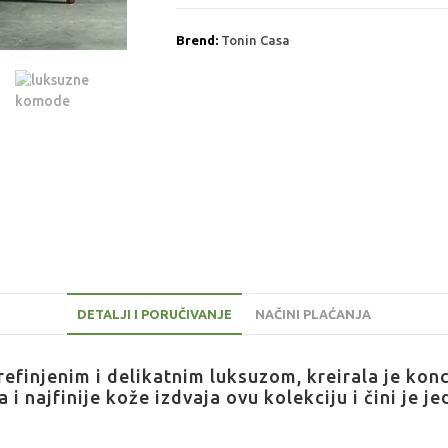
Brend:
Tonin Casa
DETALJI I PORUČIVANJE
NAČINI PLAĆANJA
refinjenim i delikatnim luksuzom, kreirala je ko
i najfinije kože izdvaja ovu kolekciju i čini je j