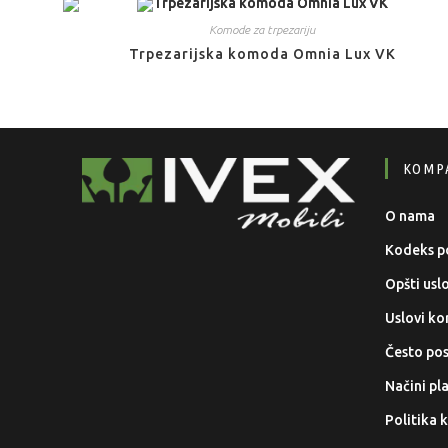
Komode za trpezariju
Trpezarijska komoda Omnia Lux VK
KOMP
O nama
Kodeks p
Opšti usl
Uslovi kor
Često pos
Načini pl
Politika 