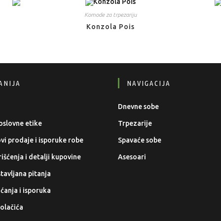
Komode za trpezariju
Konzola Pois
ANIJA
NAVIGACIJA
Dnevne sobe
oslovne etike
Trpezarije
ovi prodaje i isporuke robe
Spavaće sobe
išćenja i detalji kupovine
Asesoari
tavljana pitanja
aćanja i isporuka
kolačića