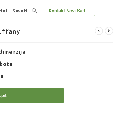
Kontakt Novi Sad
let
Saveti
iffany
dimenzije
 koža
ta
upit