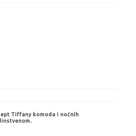
ncept Tiffany komoda i noćnih
edinstvenom.