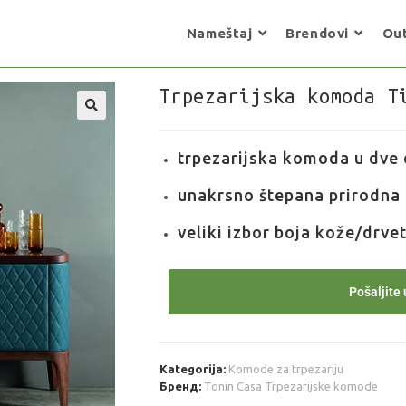
Nameštaj
Brendovi
Out
Trpezarijska komoda T
trpezarijska komoda u dve 
unakrsno štepana prirodna
veliki izbor boja kože/drve
Pošaljite 
Kategorija:
Komode za trpezariju
Бренд:
Tonin Casa Trpezarijske komode