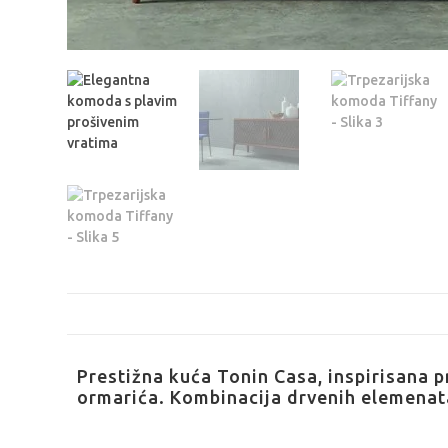
Prestižna kuća Tonin Casa, inspirisana p
ormarića. Kombinacija drvenih elemenata 