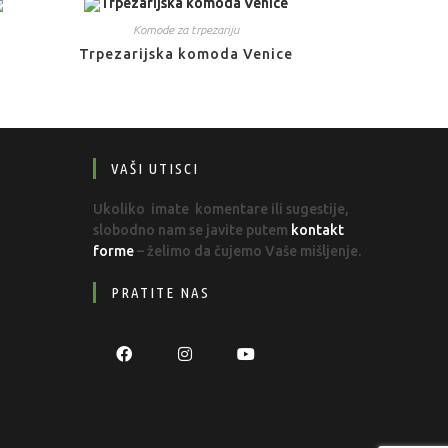
Komode za trpezariju
Trpezarijska komoda Venice
VAŠI UTISCI
Ukoliko imate komentare ili sugestije,
slobodno nam se javite putem
kontakt
forme
– želimo da čujemo Vaše mišljenje.
PRATITE NAS