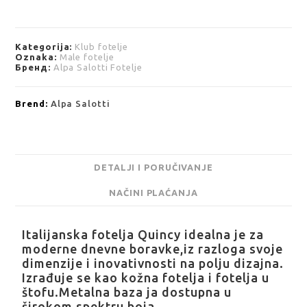
Kategorija:
Klub fotelje
Oznaka:
Male fotelje
Бренд:
Alpa Salotti Fotelje
Brend:
Alpa Salotti
DETALJI I PORUČIVANJE
NAČINI PLAĆANJA
Italijanska fotelja Quincy idealna je za
moderne dnevne boravke,iz razloga svoje
dimenzije i inovativnosti na polju dizajna.
Izrađuje se kao kožna fotelja i fotelja u
štofu.Metalna baza ja dostupna u
širokom spektru boja.