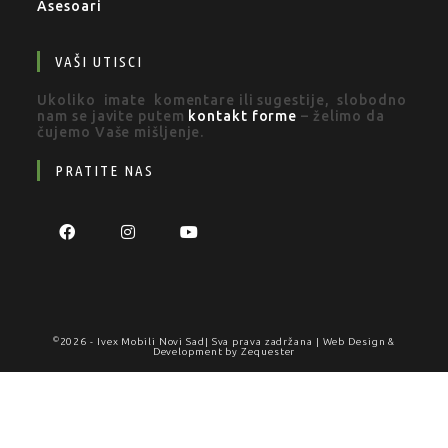
Asesoari
VAŠI UTISCI
Ukoliko imate komentare ili sugestije, slobodno
nam se javite putem
kontakt forme
– želimo da
čujemo Vaše mišljenje.
PRATITE NAS
©
2026 -
Ivex Mobili Novi Sad
| Sva prava zadržana | Web Design &
Development by
Zequester