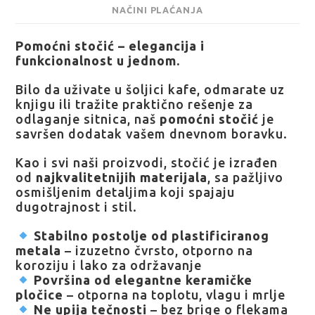
NAČINI PLAĆANJA
Pomoćni stočić – elegancija i
funkcionalnost u jednom.
Bilo da uživate u šoljici kafe, odmarate uz
knjigu ili tražite praktično rešenje za
odlaganje sitnica, naš
pomoćni stočić
je
savršen dodatak vašem dnevnom boravku.
Kao i svi naši proizvodi, stočić je izrađen
od
najkvalitetnijih materijala
, sa pažljivo
osmišljenim detaljima koji spajaju
dugotrajnost i stil.
Stabilno postolje od plastificiranog
metala
– izuzetno čvrsto, otporno na
koroziju i lako za održavanje
Površina od elegantne keramičke
pločice
– otporna na toplotu, vlagu i mrlje
Ne upija tečnosti
– bez brige o flekama