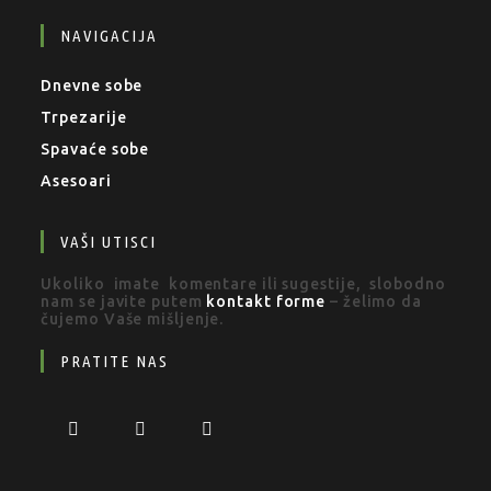
NAVIGACIJA
Dnevne sobe
Trpezarije
Spavaće sobe
Asesoari
VAŠI UTISCI
Ukoliko imate komentare ili sugestije, slobodno
nam se javite putem
kontakt forme
– želimo da
čujemo Vaše mišljenje.
PRATITE NAS