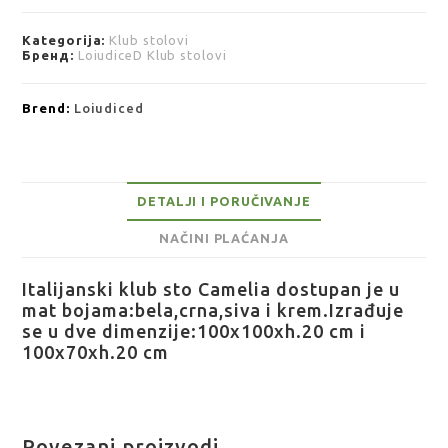
Kategorija:
Klub stolovi
Бренд:
LoiudiceD Klub stolovi
Brend:
Loiudiced
DETALJI I PORUČIVANJE
NAČINI PLAĆANJA
Italijanski klub sto Camelia dostupan je u
mat bojama:bela,crna,siva i krem.Izrađuje
se u dve dimenzije:100x100xh.20 cm i
100x70xh.20 cm
Povezani proizvodi