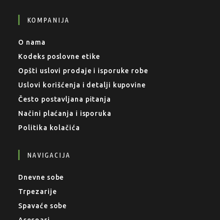
KOMPANIJA
O nama
Kodeks poslovne etike
Opšti uslovi prodaje i isporuke robe
Uslovi korišćenja i detalji kupovine
Često postavljana pitanja
Načini plaćanja i isporuka
Politika kolačića
NAVIGACIJA
Dnevne sobe
Trpezarije
Spavaće sobe
Asesoari