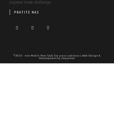
čujemo Vaše mišljenje.
PRATITE NAS
©
2026 -
Ivex Mobili Novi Sad
| Sva prava zadržana | Web Design &
Development by
Zequester