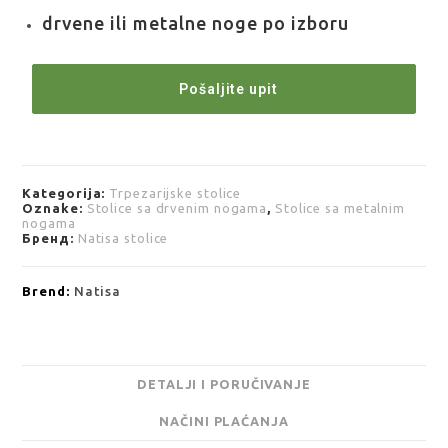
drvene ili metalne noge po izboru
Pošaljite upit
Kategorija:
Trpezarijske stolice
Oznake:
Stolice sa drvenim nogama
,
Stolice sa metalnim
nogama
Бренд:
Natisa stolice
Brend:
Natisa
DETALJI I PORUČIVANJE
NAČINI PLAĆANJA