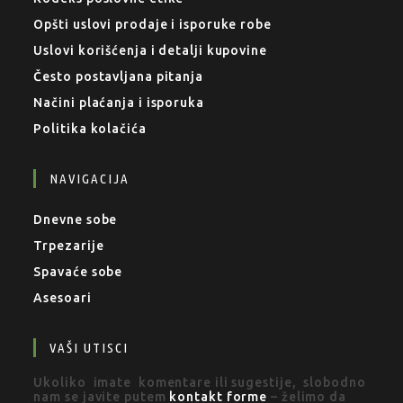
Opšti uslovi prodaje i isporuke robe
Uslovi korišćenja i detalji kupovine
Često postavljana pitanja
Načini plaćanja i isporuka
Politika kolačića
NAVIGACIJA
Dnevne sobe
Trpezarije
Spavaće sobe
Asesoari
VAŠI UTISCI
Ukoliko imate komentare ili sugestije, slobodno
nam se javite putem
kontakt forme
– želimo da