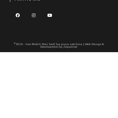
©
2026 -
Ivex Mobili Novi Sad
| Sva prava zadržana | Web Design &
Development by
Zequester