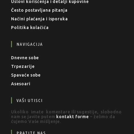
Uslovi korišćenja i detalji kupovine
Često postavljana pitanja
Načini plaćanja i isporuka
Politika kolačića
NAVIGACIJA
Dnevne sobe
Trpezarije
Spavaće sobe
Asesoari
VAŠI UTISCI
Ukoliko imate komentare ili sugestije, slobodno
nam se javite putem
kontakt forme
– želimo da
čujemo Vaše mišljenje.
PRATITE NAS