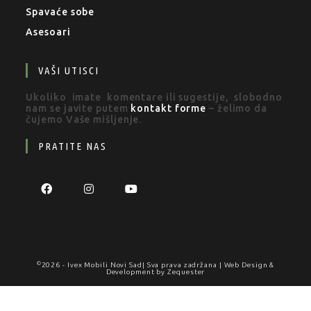
Spavaće sobe
Asesoari
VAŠI UTISCI
Ukoliko imate komentare ili sugestije, slobodno
nam se javite putem
kontakt forme
– želimo da
čujemo Vaše mišljenje.
PRATITE NAS
©
2026 -
Ivex Mobili Novi Sad
| Sva prava zadržana | Web Design &
Development by
Zequester