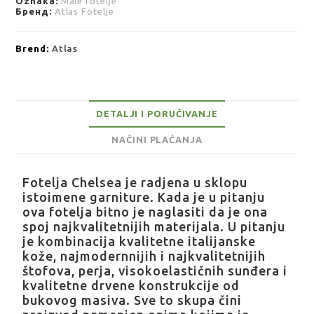
Oznaka:
Male fotelje
Бренд:
Atlas Fotelje
Brend:
Atlas
DETALJI I PORUČIVANJE
NAČINI PLAĆANJA
Fotelja Chelsea je radjena u sklopu
istoimene garniture. Kada je u pitanju
ova fotelja bitno je naglasiti da je ona
spoj najkvalitetnijih materijala. U pitanju
je kombinacija kvalitetne italijanske
kože, najmodernnijih i najkvalitetnijih
štofova, perja, visokoelastičnih sunđera i
kvalitetne drvene konstrukcije od
bukovog masiva. Sve to skupa čini